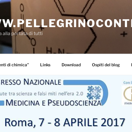
W.PELLEGRINOCONT
 alla portata di tutti
ti di chimica”
Links
Download
Ospiti del blog