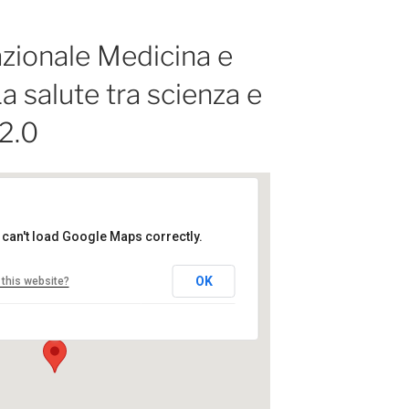
zionale Medicina e
 salute tra scienza e
 2.0
 can't load Google Maps correctly.
Ergife Palace Hotel
OK
this website?
orenzo Mossa, 8 - Roma