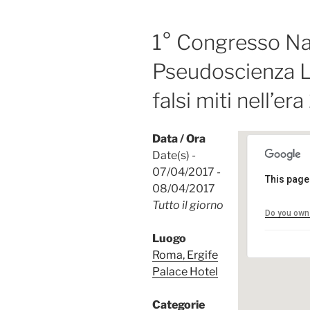
1° Congresso Na
Pseudoscienza La
falsi miti nell’era
Data / Ora
Date(s) -
07/04/2017 -
This page
08/04/2017
Roma, 
Tutto il giorno
Do you own 
Largo L
Eventi
Luogo
Roma, Ergife
Palace Hotel
Categorie