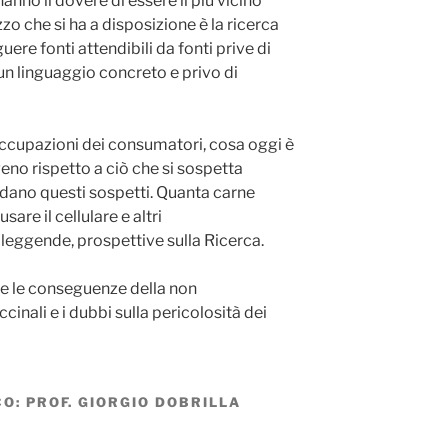
anno il dovere di essere il più vicino
zzo che si ha a disposizione è la ricerca
guere fonti attendibili da fonti prive di
i un linguaggio concreto e privo di
occupazioni dei consumatori, cosa oggi è
o rispetto a ciò che si sospetta
ndano questi sospetti. Quanta carne
re il cellulare e altri
e leggende, prospettive sulla Ricerca.
ca e le conseguenze della non
nali e i dubbi sulla pericolosità dei
O: PROF. GIORGIO DOBRILLA