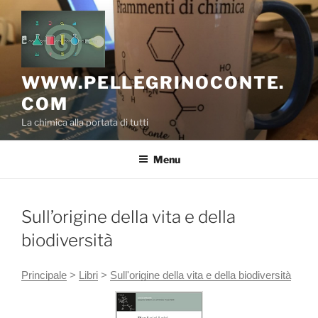
Salta
al
contenuto
WWW.PELLEGRINOCONTE.
COM
La chimica alla portata di tutti
Menu
Sull’origine della vita e della
biodiversità
Principale
>
Libri
>
Sull'origine della vita e della biodiversità