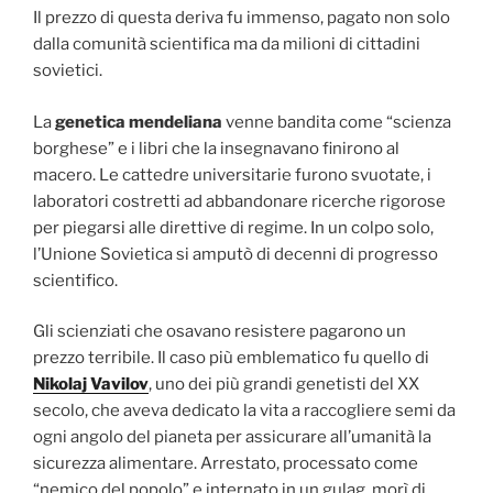
Il prezzo di questa deriva fu immenso, pagato non solo
dalla comunità scientifica ma da milioni di cittadini
sovietici.
La
genetica mendeliana
venne bandita come “scienza
borghese” e i libri che la insegnavano finirono al
macero. Le cattedre universitarie furono svuotate, i
laboratori costretti ad abbandonare ricerche rigorose
per piegarsi alle direttive di regime. In un colpo solo,
l’Unione Sovietica si amputò di decenni di progresso
scientifico.
Gli scienziati che osavano resistere pagarono un
prezzo terribile. Il caso più emblematico fu quello di
Nikolaj Vavilov
, uno dei più grandi genetisti del XX
secolo, che aveva dedicato la vita a raccogliere semi da
ogni angolo del pianeta per assicurare all’umanità la
sicurezza alimentare. Arrestato, processato come
“nemico del popolo” e internato in un gulag, morì di