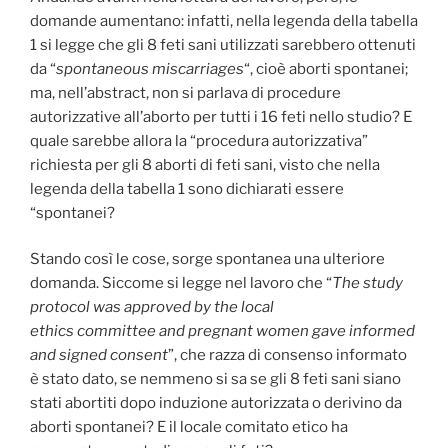
domande aumentano: infatti, nella legenda della tabella
1 si legge che gli 8 feti sani utilizzati sarebbero ottenuti
da “
spontaneous miscarriages
“, cioè aborti spontanei;
ma, nell’abstract, non si parlava di procedure
autorizzative all’aborto per tutti i 16 feti nello studio? E
quale sarebbe allora la “procedura autorizzativa”
richiesta per gli 8 aborti di feti sani, visto che nella
legenda della tabella 1 sono dichiarati essere
“spontanei?
Stando così le cose, sorge spontanea una ulteriore
domanda. Siccome si legge nel lavoro che “
The study
protocol was approved by the local
ethics committee and pregnant women gave informed
and signed consent
”, che razza di consenso informato
è stato dato, se nemmeno si sa se gli 8 feti sani siano
stati abortiti dopo induzione autorizzata o derivino da
aborti spontanei? E il locale comitato etico ha