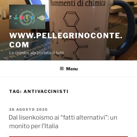
Salta
al
contenuto
WWW.PELLEGRINOCONTE.
COM
La chimica alla portata di tutti
Menu
TAG:
ANTIVACCINISTI
PUBBLICATO
26 AGOSTO 2025
IL
Dal lisenkoismo ai “fatti alternativi”: un
monito per l’Italia