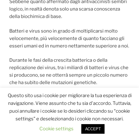
Sebbene quanto affermato dagli antivaccinisti sembri
logico, in realtà denota solo una scarsa conoscenza
della biochimica di base.
Batteri e virus sono in grado di moltiplicarsi molto
velocemente, più velocemente di quanto facciano gli
esseri umani ed in numero nettamente superiore a noi.
Durante le fasi della crescita batterica o della
replicazione dei virus, tra i miliardi di batteri e virus che
si producono, se ne otterrà sempre un piccolo numero
che ha subito delle mutazioni genetiche.
Questo sito usa i cookie per migliorare la tua esperienza di
Queste ultime sono tali da non consentire la
navigazione. Viene assunto che tu sia d'accordo. Tuttavia,
“sopravvivenza” di questo sparuto numero di mutanti
puoi annullare i cookie se lo desideri cliccando su “cookie
nelle condizioni ambientali in cui essi si trovano.
settings” e deselezionando i cookie non necessari.
Tuttavia, se le condizioni cambiano, saranno proprio
questi pochi mutanti a sopravvivere e a produrre la
Cookie settings
ACCEPT
popolazione in grado di resistere alle mutate condizioni