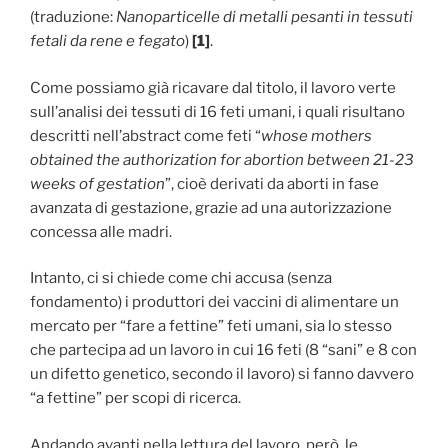
(traduzione:
Nanoparticelle di metalli pesanti in tessuti
fetali da rene e fegato
)
[1]
.
Come possiamo già ricavare dal titolo, il lavoro verte
sull’analisi dei tessuti di 16 feti umani, i quali risultano
descritti nell’abstract come feti “
whose mothers
obtained the authorization for abortion between 21-23
weeks of gestation
”, cioè derivati da aborti in fase
avanzata di gestazione, grazie ad una autorizzazione
concessa alle madri.
Intanto, ci si chiede come chi accusa (senza
fondamento) i produttori dei vaccini di alimentare un
mercato per “fare a fettine” feti umani, sia lo stesso
che partecipa ad un lavoro in cui 16 feti (8 “sani” e 8 con
un difetto genetico, secondo il lavoro) si fanno davvero
“a fettine” per scopi di ricerca.
Andando avanti nella lettura del lavoro, però, le