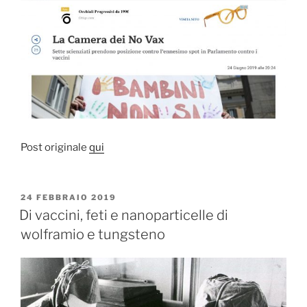
Post originale
qui
PUBBLICATO
24 FEBBRAIO 2019
IL
Di vaccini, feti e nanoparticelle di
wolframio e tungsteno