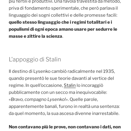
più fertili e produttivi. Una favola travestita da metodo,
priva di fondamento sperimentale, che però parlava il
linguaggio dei sogni collettivi e delle promesse facili:
quello stesso linguaggio che i regimi totalitari e i
populismi di ogni epoca amano usare per sedurre le
masse e zittire la scienza
.
L’appoggio di Stalin
Il destino di Lysenko cambiò radicalmente nel 1935,
quando presentò le sue teorie davanti al vertice del
regime. In quell’occasione,
Stalin
lo incoraggiò
pubblicamente con un secco ma inequivocabile:
«Bravo, compagno Lysenko!»
. Quelle parole,
apparentemente banali, furono in realtà una sentenza:
da quel momento, la sua ascesa divenne inarrestabile.
Non contavano più le prove, non contavano i dati, non