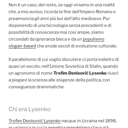
Non è un caso, del resto, se oggi viviamo in una realtà
che, a mio avviso, ricorda la fine dell’Impero Romano e
preannuncia gli anni più bui dell’alto medioevo. Pur
disponendo di una tecnologia senza precedenti e di
possibilità di conoscenza mai così ampie, siamo
circondati da ignoranza bieca e da un
populismo
slogan-based
che erode secoli di evoluzione culturale.
Il parallelismo di cui voglio discutere ci porta indietro di
quasi un secolo, nell’Unione Sovietica di Stalin, quando
un agronomo di nome
Trofim Denisovič Lysenko
riuscì
a piegare la scienza alle esigenze della politica, con
conseguenze drammatiche.
Chi era Lysenko
Trofim Denisovič Lysenko
nacque in Ucraina nel 1898,
in un’epoca in cui la
genetica mendeliana
stava già