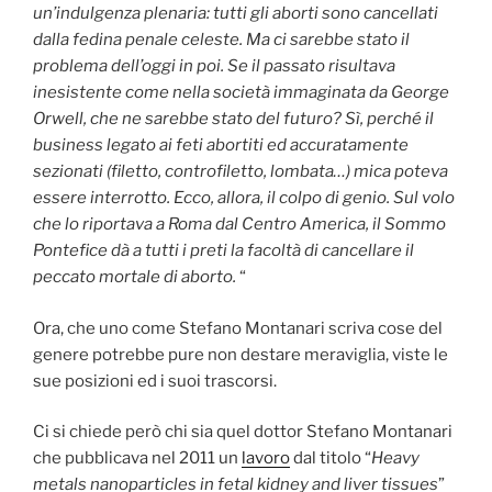
un’indulgenza plenaria: tutti gli aborti sono cancellati
dalla fedina penale celeste. Ma ci sarebbe stato il
problema dell’oggi in poi. Se il passato risultava
inesistente come nella società immaginata da George
Orwell, che ne sarebbe stato del futuro? Sì, perché il
business legato ai feti abortiti ed accuratamente
sezionati (filetto, controfiletto, lombata…) mica poteva
essere interrotto. Ecco, allora, il colpo di genio. Sul volo
che lo riportava a Roma dal Centro America, il Sommo
Pontefice dà a tutti i preti la facoltà di cancellare il
peccato mortale di aborto.
“
Ora, che uno come Stefano Montanari scriva cose del
genere potrebbe pure non destare meraviglia, viste le
sue posizioni ed i suoi trascorsi.
Ci si chiede però chi sia quel dottor Stefano Montanari
che pubblicava nel 2011 un
lavoro
dal titolo “
Heavy
metals nanoparticles in fetal kidney and liver tissues
”