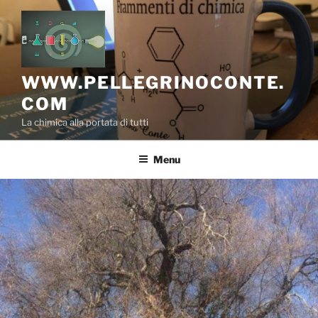
Salta
al
contenuto
WWW.PELLEGRINOCONTE.
COM
La chimica alla portata di tutti
Menu