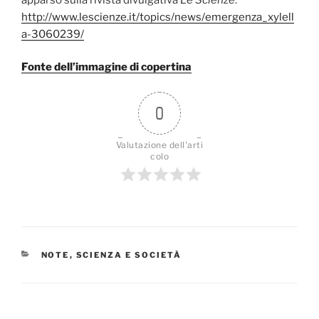
http://www.lescienze.it/topics/news/emergenza_xylell
a-3060239/
Fonte dell’immagine di copertina
0
Valutazione dell'arti
colo
CATEGORIE
NOTE
,
SCIENZA E SOCIETÀ