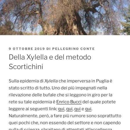
PUBBLICATO
9 OTTOBRE 2019
DI
PELLEGRINO CONTE
IL
Della Xylella e del metodo
Scortichini
Sulla epidemia di
Xylella
che imperversa in Puglia è
stato scritto di tutto. Uno dei più impegnati nella
rilevazione delle bufale che si leggono in giro per la
rete su tale epidemia è
Enrico Bucci
del quale potete
leggere ai seguenti link:
qui
,
qui
,
qui
e
qui
.
Naturalmente, però, a fare più rumore sono soprattutto
quei pochi che, non essendo del settore e non capendo
nulla di scienza, sbraitano di attentati all’eccellenza