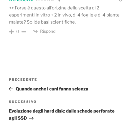
<> Forse è questo all’origine della scelta di 2
esperimenti in vitro + 2 in vivo, di 4 foglie e di 4 piante
malate? Solide basi scientifiche.
Rispondi
0
Navigazione
Articolo
PRECEDENTE
articoli
precedente:
Quando anche i cani fanno scienza
Articolo
SUCCESSIVO
successivo
Evoluzione degli hard disk: dalle schede perforate
agli SSD