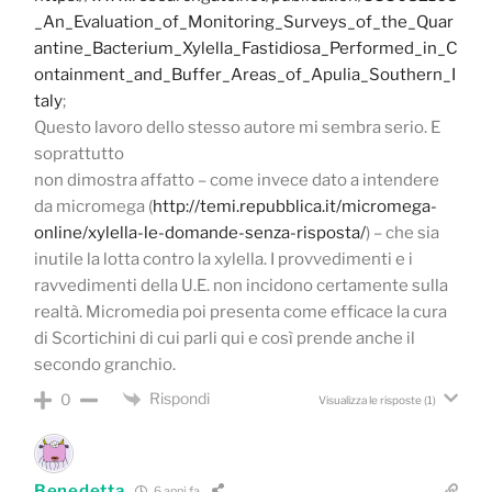
_An_Evaluation_of_Monitoring_Surveys_of_the_Quar
antine_Bacterium_Xylella_Fastidiosa_Performed_in_C
ontainment_and_Buffer_Areas_of_Apulia_Southern_I
taly
;
Questo lavoro dello stesso autore mi sembra serio. E
soprattutto
non dimostra affatto – come invece dato a intendere
da micromega (
http://temi.repubblica.it/micromega-
online/xylella-le-domande-senza-risposta/
) – che sia
inutile la lotta contro la xylella. I provvedimenti e i
ravvedimenti della U.E. non incidono certamente sulla
realtà. Micromedia poi presenta come efficace la cura
di Scortichini di cui parli qui e così prende anche il
secondo granchio.
Rispondi
0
Visualizza le risposte
(1)
Benedetta
6 anni fa