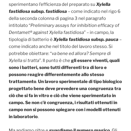
sperimentano l’efficienza del preparato su
Xylella
fastidiosa
subsp. fastidiosa
– come indicato nel rigo 6
della seconda colonna di pagina 3 nel paragrafo
intitolato “
Preliminary assays for inhibition efficacy of
Dentamet® against Xylella fastidiosa
” – in campo, la
tipologia di batterio è
Xylella fastidiosa
subsp. pauca
–
come indicato anche nel titolo del lavoro stesso. Si
potrebbe obiettare: “
va bene ed allora? Sempre di
Xylella si tratta
”. Il punto è che
gli essere viventi, quali
sono i batteri, sono tutti differenti tra di loro e
possono reagire differentemente allo stesso
trattamento
.
Un lavoro sperimentale di tipo biologico
progettato bene deve prevedere una congruenza tra
ciò che si fa in vitro e ciò che viene sperimentato in
campo. Se non c’è congruenza, i risultati ottenuti in
campo non si possono spiegare con i modelli ottenuti
in laboratorio
.
Ma andiamo oltre e
guardiamo il numero magico
. Gli