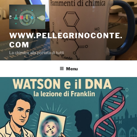
Salta
al
contenuto
WWW.PELLEGRINOCONTE.
COM
La chimica alla portata di tutti
Menu