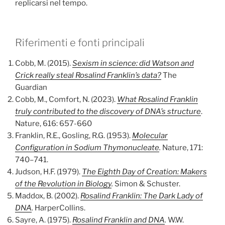
replicarsi nel tempo.
Riferimenti e fonti principali
Cobb, M. (2015).
Sexism in science: did Watson and
Crick really steal Rosalind Franklin’s data?
The
Guardian
Cobb, M., Comfort, N. (2023).
What Rosalind Franklin
truly contributed to the discovery of DNA’s structure
.
Nature, 616: 657-660
Franklin, R.E., Gosling, R.G. (1953).
Molecular
Configuration in Sodium Thymonucleate
.
Nature, 171:
740–741.
Judson, H.F. (1979).
The Eighth Day of Creation: Makers
of the Revolution in Biology
.
Simon & Schuster.
Maddox, B. (2002).
Rosalind Franklin: The Dark Lady of
DNA
.
HarperCollins.
Sayre, A. (1975).
Rosalind Franklin and DNA
.
W.W.