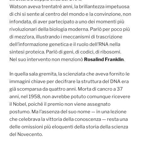
Watson aveva trentatré anni, la brillantezza impetuosa
di chi si sente al centro del mondo e la convinzione, non
infondata, di aver partecipato a uno dei momenti più
rivoluzionari della biologia moderna. Parlò per poco più
di mezz’ora, illustrando i meccanismi di trascrizione
dell’informazione genetica e il ruolo dell’RNA nella
sintesi proteica. Parlò di geni, di codici, di ribosomi.
Nel suo intervento non menzionò
Rosalind Franklin
.
In quella sala gremita, la scienziata che aveva fornito le
immagini chiave per decifrare la struttura del DNA era
già scomparsa da quattro anni. Morta di cancro a 37
anni, nel 1958, non avrebbe potuto comunque ricevere
il Nobel, poiché il premio non viene assegnato
postumo. Ma l’assenza del suo nome — in una lezione
che celebrava la vittoria della conoscenza — resta una
delle omissioni più eloquenti della storia della scienza
del Novecento.