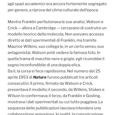
agli spazi accademici era ancora fortemente segregato
per genere, a riprova del clima culturale dell’epoca.
Mentre Franklin perfezionava le sue analisi, Watson e
Crick — allora a Cambridge — cercavano di costruire un
modello teorico della molecola. Non avevano accesso
diretto ai dati sperimentali di Franklin, ma tramite
Maurice Wilkins, suo collega (e, in un certo senso, suo
antagonista), Watson poté vedere la famosa foto. In
quella trama di macchie nere e grigie, egli riconobbe il
segno inconfondibile di una doppia elica.
Da lì, la corsa si fece rapidissima. Nel numero del 25
aprile 1953 di
Nature
furono pubblicati tre articoli
consecutivi. Il primo, firmato da Watson e Crick,
presentava il modello; il secondo, da Wilkins, Stokes e
Wilson lo confermava; il terzo, da Franklin e Gosling,
mostrava i dati sperimentali su cui tutto poggiava. La
sequenza delle pubblicazioni lasciava intendere una
collaborazione armoniosa. In realtà, la comunicazione