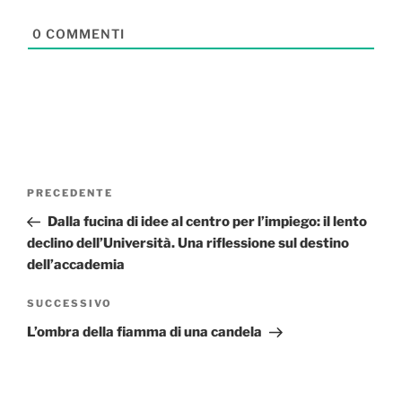
0
COMMENTI
Navigazione
Articolo
PRECEDENTE
articoli
precedente:
Dalla fucina di idee al centro per l’impiego: il lento
declino dell’Università. Una riflessione sul destino
dell’accademia
Articolo
SUCCESSIVO
successivo
L’ombra della fiamma di una candela