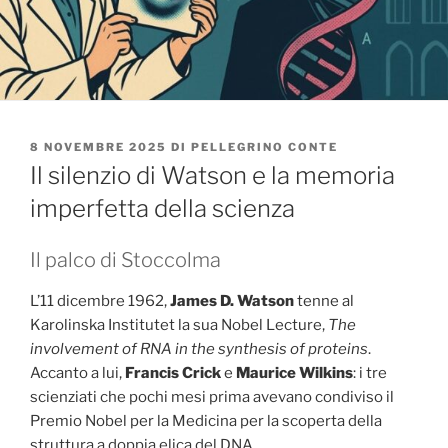
PUBBLICATO
8 NOVEMBRE 2025
DI
PELLEGRINO CONTE
IL
Il silenzio di Watson e la memoria
imperfetta della scienza
Il palco di Stoccolma
L’11 dicembre 1962,
James D. Watson
tenne al
Karolinska Institutet la sua Nobel Lecture,
The
involvement of RNA in the synthesis of proteins
.
Accanto a lui,
Francis Crick
e
Maurice Wilkins
: i tre
scienziati che pochi mesi prima avevano condiviso il
Premio Nobel per la Medicina per la scoperta della
struttura a doppia elica del DNA..