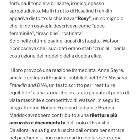
fortuna. Il tono era brillante, ironico, spesso
spregiudicato. Ma il ritratto di Rosalind Franklin
appariva distorto: la chiamava
“Rosy”
, un nomignolo
che lei non usava; la descriveva come “poco
femminile”, “irascibile”, “ostinata”.
Solo nelle ultime pagine, quasi di sfuggita, Watson
riconosceva che i suoi dati erano stati “cruciali” per la
costruzione del modello della doppia elica.
Il libro provocò una reazione immediata. Anne Sayre,
amica e collega di Franklin, pubblicò nel 1975
Rosalind
Franklin and DNA
, un testo scritto per “restituire
equilibrio” a una storia che era stata piegata al punto di
vista maschile e competitivo di Watson. In seguito,
biografi come Horace Freeland Judson e Brenda
Maddox avrebbero contribuito a una
rilettura più
accurata e documentata
del ruolo di Franklin.
Da allora, la sua figura è uscita dall’ombra per entrare
nel pantheon — non come martire della scienza, ma