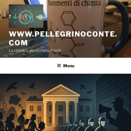
Salta
al
contenuto
WWW.PELLEGRINOCONTE.
COM
La chimica alla portata di tutti
Menu