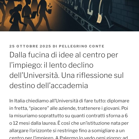
PUBBLICATO
25 OTTOBRE 2025
DI
PELLEGRINO CONTE
IL
Dalla fucina di idee al centro per
l’impiego: il lento declino
dell’Università. Una riflessione sul
destino dell’accademia
In Italia chiediamo all’Università di fare tutto: diplomare
in fretta, “piacere” alle aziende, trattenere i giovani. Poi
la misuriamo soprattutto su quanti contratti sforna a 6
o 12 mesi dalla laurea. È così che un’istituzione nata per
allargare l’orizzonte si restringe fino a somigliare a un
centro per l’impiego. A Palermo lo vedo ogni giorno: ad