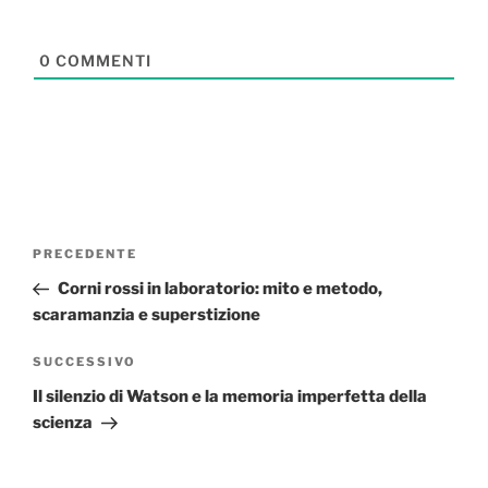
0
COMMENTI
Navigazione
Articolo
PRECEDENTE
articoli
precedente:
Corni rossi in laboratorio: mito e metodo,
scaramanzia e superstizione
Articolo
SUCCESSIVO
successivo
Il silenzio di Watson e la memoria imperfetta della
scienza