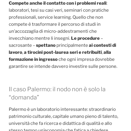
Compete anche il contatto con i problemi reali
:
laboratori, tesi su casi veri, seminari con pratiche
professionali, service learning. Quello che non
compete è trasformare il percorso di studi in
un’accozzaglia di micro-addestramenti che
invecchiano mentre li insegni.
Le procedure
–
sacrosante –
spettano
principalmente
ai contesti di
lavoro
,
a tirocini post-laurea seri e retribuiti
,
alla
formazione in ingresso
che ogni impresa dovrebbe
garantire se intende davvero investire sulle persone.
Il caso Palermo: il nodo non è solo la
“domanda”
Palermo è un laboratorio interessante: straordinario
patrimonio culturale, capitale umano pieno di talento,
università che fa ricerca e didattica di qualità e allo
stesso tempo un’economia che fatica a chiedere