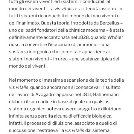
tutti gli esseri viventi ed i sistemi riconducibili al
mondo dei viventi. La
vis vitalis
era ritenuta assente in
tutti i sistemi riconducibili al mondo dei non viventi o
dell’inanimato. Questa teoria, introdotta da Berzelius –
uno dei padri fondatori della chimica moderna – è stata
definitivamente accantonata nel 1828, quando
Whöler
riuscì a convertire l’isocianato di ammonio – una
sostanza inorganica che come tale appartiene ai
sistemi non viventi – in urea – una sostanza tipica del
mondo dei viventi.
Nel momento di massima espansione della teoria della
vis vitalis
, quando ancora non si conosceva il risultato
del lavoro di Avogadro apparso nel 1811, Hahnemann
elaborò il suo codice in base al quale un qualsiasi
sistema organico poteva essere soggetto a diluizione
infinita senza perdita alcuna di efficacia biologica.
Infatti, il processo di diluizione, associato a quello di
succussione, “estraeva” la
vis vitalis
dal sistema