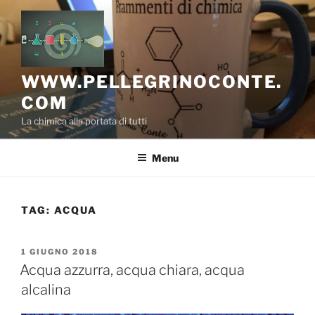
Salta
al
contenuto
WWW.PELLEGRINOCONTE.
COM
La chimica alla portata di tutti
Menu
TAG:
ACQUA
PUBBLICATO
1 GIUGNO 2018
IL
Acqua azzurra, acqua chiara, acqua
alcalina