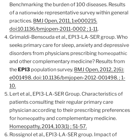
Benchmarking the burden of 100 diseases. Results
of a
representative survey within general
nationwide
practices.
BMJ Open, 2011, 1:e000215.
doi:10.1136/bmjopen-2011-0002 ; 1-11
.
Grimaldi-Bensouda et al., EPI3-LA-SER group. Who
seeks primary care for sleep, anxiety and depressive
disorders from physicians prescribing
homeopathic
and other complementary medicine? Results from
the
EPI3
population survey.
BMJ Open, 2012, 2(6):
e001498. doi: 10.1136/bmjopen-2012-001498. ; 1-
10.
Lert et al.,
EPI3-LA-SER Group. Characteristics of
patients consulting their regular primary care
physician according to their prescribing preferences
for
and complementary medicine.
homeopathy
Homeopathy, 2014, 103(1) ; 51-57.
Rossignol et al.,
EPI3-LA-SER group. Impact of