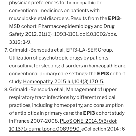
physician preferences for
or
homeopathic
conventional medicines on patients with
musculoskeletal disorders. Results from the
EPI3
-
MSD cohort.
Pharmacoepidemiology and Drug
Safety, 2012, 21(
1093-1101. doi:10.1002/pds.
10) :
1-9.
3316 ;
Grimaldi-Bensouda et al.,
EPI3-LA-SER Group.
Utilization of psychotropic drugs by patients
consulting for sleeping disorders in
and
homeopathic
conventional primary care settings: the
EPI3
cohort
study.
Homeopathy. 2015 Jul;104(3):170-5.
Grimaldi-Bensouda et al., Management of upper
respiratory tract infections by different medical
practices, including homeopathy, and consumption
of antibiotics in primary care: the
EPI3
cohort study
in France 2007-2008.
PLoS ONE, 2014, 9(3) doi:
10.1371/journal.pone.0089990.
2014 ; 6
eCollection