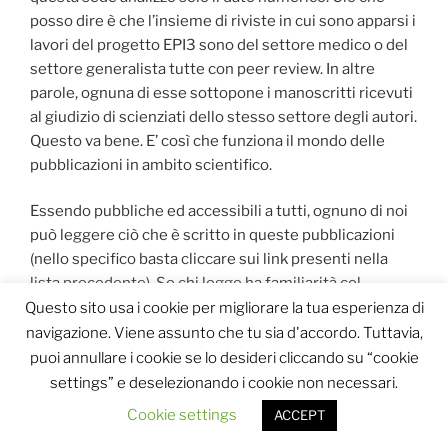
posso dire è che l’insieme di riviste in cui sono apparsi i
lavori del progetto EPI3 sono del settore medico o del
settore generalista tutte con peer review. In altre
parole, ognuna di esse sottopone i manoscritti ricevuti
al giudizio di scienziati dello stesso settore degli autori.
Questo va bene. E’ così che funziona il mondo delle
pubblicazioni in ambito scientifico.
Essendo pubbliche ed accessibili a tutti, ognuno di noi
può leggere ciò che è scritto in queste pubblicazioni
(nello specifico basta cliccare sui link presenti nella
lista precedente). Se chi legge ha familiarità col
metodo scientifico può giudicare da solo la validità di
Questo sito usa i cookie per migliorare la tua esperienza di
quanto è riportato. Considerando la mia attività, entro,
navigazione. Viene assunto che tu sia d'accordo. Tuttavia,
allora, nel merito della validità del metodo scientifico
puoi annullare i cookie se lo desideri cliccando su “cookie
usato negli undici lavori elencati sopra.
settings” e deselezionando i cookie non necessari.
Cookie settings
ACCEPT
I LIMITI METODOLOGICI