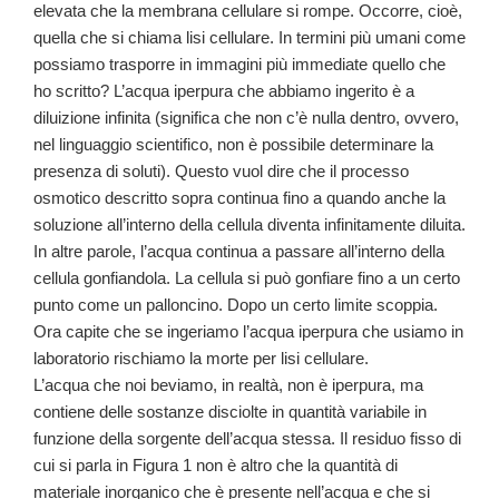
elevata che la membrana cellulare si rompe. Occorre, cioè,
quella che si chiama lisi cellulare. In termini più umani come
possiamo trasporre in immagini più immediate quello che
ho scritto? L’acqua iperpura che abbiamo ingerito è a
diluizione infinita (significa che non c’è nulla dentro, ovvero,
nel linguaggio scientifico, non è possibile determinare la
presenza di soluti). Questo vuol dire che il processo
osmotico descritto sopra continua fino a quando anche la
soluzione all’interno della cellula diventa infinitamente diluita.
In altre parole, l’acqua continua a passare all’interno della
cellula gonfiandola. La cellula si può gonfiare fino a un certo
punto come un palloncino. Dopo un certo limite scoppia.
Ora capite che se ingeriamo l’acqua iperpura che usiamo in
laboratorio rischiamo la morte per lisi cellulare.
L’acqua che noi beviamo, in realtà, non è iperpura, ma
contiene delle sostanze disciolte in quantità variabile in
funzione della sorgente dell’acqua stessa. Il residuo fisso di
cui si parla in Figura 1 non è altro che la quantità di
materiale inorganico che è presente nell’acqua e che si