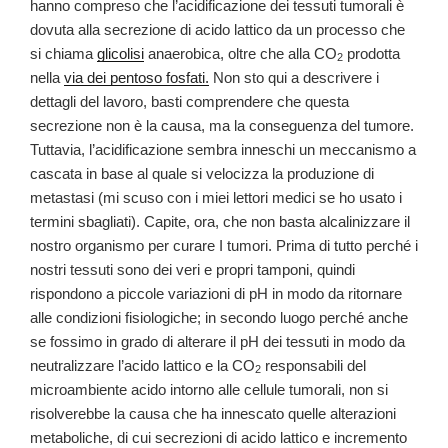
hanno compreso che l’acidificazione dei tessuti tumorali è
dovuta alla secrezione di acido lattico da un processo che
si chiama
glicolisi
anaerobica, oltre che alla CO
prodotta
2
nella
via dei pentoso fosfati.
Non sto qui a descrivere i
dettagli del lavoro, basti comprendere che questa
secrezione non è la causa, ma la conseguenza del tumore.
Tuttavia, l’acidificazione sembra inneschi un meccanismo a
cascata in base al quale si velocizza la produzione di
metastasi (mi scuso con i miei lettori medici se ho usato i
termini sbagliati). Capite, ora, che non basta alcalinizzare il
nostro organismo per curare I tumori. Prima di tutto perché i
nostri tessuti sono dei veri e propri tamponi, quindi
rispondono a piccole variazioni di pH in modo da ritornare
alle condizioni fisiologiche; in secondo luogo perché anche
se fossimo in grado di alterare il pH dei tessuti in modo da
neutralizzare l’acido lattico e la CO
responsabili del
2
microambiente acido intorno alle cellule tumorali, non si
risolverebbe la causa che ha innescato quelle alterazioni
metaboliche, di cui secrezioni di acido lattico e incremento