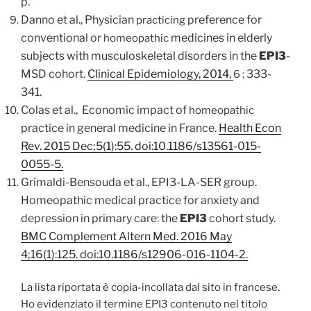
p.
Danno et al., Physician
preference for
practicing
conventional or
medicines in elderly
homeopathic
subjects with musculoskeletal disorders in the
EPI3
-
MSD cohort.
Clinical Epidemiology, 2014,
333-
6 ;
341.
Colas et al., Economic impact of
homeopathic
practice in general medicine in France.
Health Econ
Rev. 2015 Dec;5(1):55. doi:10.1186/s13561-015-
0055-5.
Grimaldi-Bensouda et al., EPI3-LA-SER group.
Homeopathic medical practice for anxiety and
depression in primary care: the
EPI3
cohort study.
BMC Complement Altern Med. 2016 May
4;16(1):125. doi:10.1186/s12906-016-1104-2.
La lista riportata è copia-incollata dal sito in francese.
Ho evidenziato il termine EPI3 contenuto nel titolo