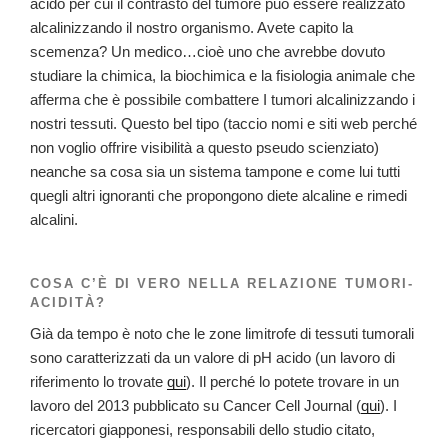
acido per cui il contrasto del tumore può essere realizzato
alcalinizzando il nostro organismo. Avete capito la
scemenza? Un medico…cioè uno che avrebbe dovuto
studiare la chimica, la biochimica e la fisiologia animale che
afferma che è possibile combattere I tumori alcalinizzando i
nostri tessuti. Questo bel tipo (taccio nomi e siti web perché
non voglio offrire visibilità a questo pseudo scienziato)
neanche sa cosa sia un sistema tampone e come lui tutti
quegli altri ignoranti che propongono diete alcaline e rimedi
alcalini.
COSA C’È DI VERO NELLA RELAZIONE TUMORI-
ACIDITÀ?
Già da tempo è noto che le zone limitrofe di tessuti tumorali
sono caratterizzati da un valore di pH acido (un lavoro di
riferimento lo trovate
qui
). Il perché lo potete trovare in un
lavoro del 2013 pubblicato su Cancer Cell Journal (
qui
). I
ricercatori giapponesi, responsabili dello studio citato,