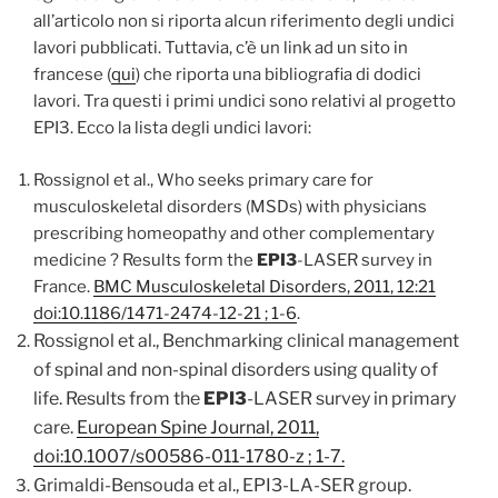
all’articolo non si riporta alcun riferimento degli undici
lavori pubblicati. Tuttavia, c’è un link ad un sito in
francese (
qui
) che riporta una bibliografia di dodici
lavori. Tra questi i primi undici sono relativi al progetto
EPI3. Ecco la lista degli undici lavori:
Rossignol et al., Who seeks primary care for
musculoskeletal disorders (MSDs) with physicians
prescribing homeopathy and other complementary
medicine ? Results form the
EPI3
-LASER survey in
France.
BMC Musculoskeletal Disorders, 2011, 12:21
doi:10.1186/1471-2474-12-21 ; 1-6
.
Rossignol et al., Benchmarking clinical management
of spinal and non-spinal disorders using quality of
life. Results from the
EPI3
-LASER survey in primary
care.
European Spine Journal, 2011,
doi:10.1007/s00586-011-1780-z ; 1-7.
Grimaldi-Bensouda et al.,
EPI3-LA-SER group.