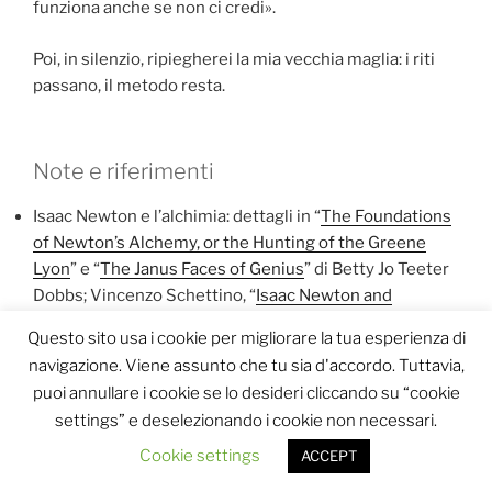
funziona anche se non ci credi».
Poi, in silenzio, ripiegherei la mia vecchia maglia: i riti
passano, il metodo resta.
Note e riferimenti
Isaac Newton e l’alchimia: dettagli in “
The Foundations
of Newton’s Alchemy, or the Hunting of the Greene
Lyon
” e “
The Janus Faces of Genius
” di Betty Jo Teeter
Dobbs; Vincenzo Schettino, “
Isaac Newton and
Alchemy
”, Substantia, Firenze University Press.
Questo sito usa i cookie per migliorare la tua esperienza di
Niels Bohr: l’aneddoto del ferro di cavallo è riportato in
navigazione. Viene assunto che tu sia d'accordo. Tuttavia,
“
Bartlett’s Book of Anecdotes
” e su “
Today in Science
puoi annullare i cookie se lo desideri cliccando su “cookie
Quotes
”.
settings” e deselezionando i cookie non necessari.
Richard Feynman: episodi sui bonghi in “
Surely You’re
Joking, Mr. Feynman.
”
Cookie settings
ACCEPT
Marie Curie: menzione della fiala di radio e del fascino