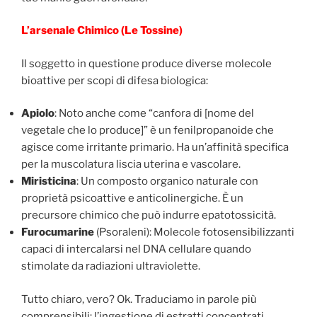
L’arsenale Chimico (Le Tossine)
Il soggetto in questione produce diverse molecole
bioattive per scopi di difesa biologica:
Apiolo
: Noto anche come “canfora di [nome del
vegetale che lo produce]” è un fenilpropanoide che
agisce come irritante primario. Ha un’affinità specifica
per la muscolatura liscia uterina e vascolare.
Miristicina
: Un composto organico naturale con
proprietà psicoattive e anticolinergiche. È un
precursore chimico che può indurre epatotossicità.
Furocumarine
(Psoraleni): Molecole fotosensibilizzanti
capaci di intercalarsi nel DNA cellulare quando
stimolate da radiazioni ultraviolette.
Tutto chiaro, vero? Ok. Traduciamo in parole più
comprensibili: l’ingestione di estratti concentrati