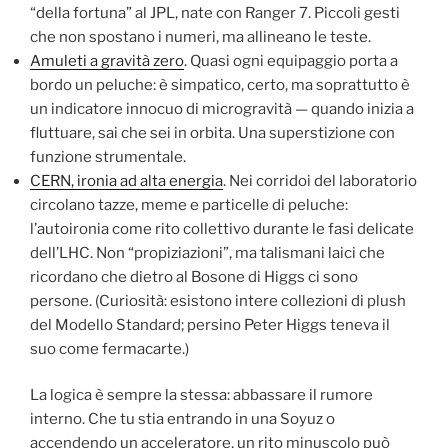
“della fortuna” al JPL, nate con Ranger 7. Piccoli gesti
che non spostano i numeri, ma allineano le teste.
Amuleti a gravità zero
. Quasi ogni equipaggio porta a
bordo un peluche: è simpatico, certo, ma soprattutto è
un indicatore innocuo di microgravità — quando inizia a
fluttuare, sai che sei in orbita. Una superstizione con
funzione strumentale.
CERN, ironia ad alta energia
. Nei corridoi del laboratorio
circolano tazze, meme e particelle di peluche:
l’autoironia come rito collettivo durante le fasi delicate
dell’LHC. Non “propiziazioni”, ma talismani laici che
ricordano che dietro al Bosone di Higgs ci sono
persone. (Curiosità: esistono intere collezioni di plush
del Modello Standard; persino Peter Higgs teneva il
suo come fermacarte.)
La logica è sempre la stessa: abbassare il rumore
interno. Che tu stia entrando in una Soyuz o
accendendo un acceleratore, un rito minuscolo può