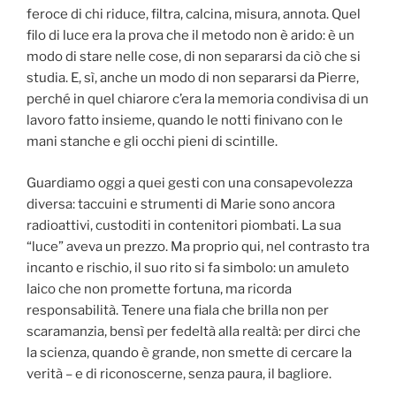
feroce di chi riduce, filtra, calcina, misura, annota. Quel
filo di luce era la prova che il metodo non è arido: è un
modo di stare nelle cose, di non separarsi da ciò che si
studia. E, sì, anche un modo di non separarsi da Pierre,
perché in quel chiarore c’era la memoria condivisa di un
lavoro fatto insieme, quando le notti finivano con le
mani stanche e gli occhi pieni di scintille.
Guardiamo oggi a quei gesti con una consapevolezza
diversa: taccuini e strumenti di Marie sono ancora
radioattivi, custoditi in contenitori piombati. La sua
“luce” aveva un prezzo. Ma proprio qui, nel contrasto tra
incanto e rischio, il suo rito si fa simbolo: un amuleto
laico che non promette fortuna, ma ricorda
responsabilità. Tenere una fiala che brilla non per
scaramanzia, bensì per fedeltà alla realtà: per dirci che
la scienza, quando è grande, non smette di cercare la
verità – e di riconoscerne, senza paura, il bagliore.