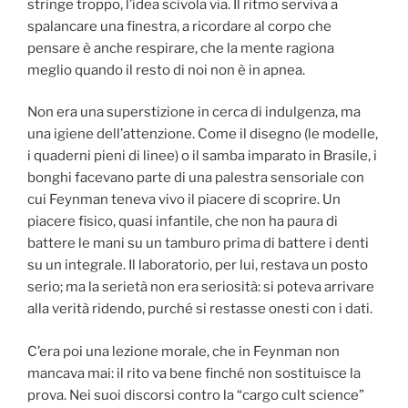
stringe troppo, l’idea scivola via. Il ritmo serviva a
spalancare una finestra, a ricordare al corpo che
pensare è anche respirare, che la mente ragiona
meglio quando il resto di noi non è in apnea.
Non era una superstizione in cerca di indulgenza, ma
una igiene dell’attenzione. Come il disegno (le modelle,
i quaderni pieni di linee) o il samba imparato in Brasile, i
bonghi facevano parte di una palestra sensoriale con
cui Feynman teneva vivo il piacere di scoprire. Un
piacere fisico, quasi infantile, che non ha paura di
battere le mani su un tamburo prima di battere i denti
su un integrale. Il laboratorio, per lui, restava un posto
serio; ma la serietà non era seriosità: si poteva arrivare
alla verità ridendo, purché si restasse onesti con i dati.
C’era poi una lezione morale, che in Feynman non
mancava mai: il rito va bene finché non sostituisce la
prova. Nei suoi discorsi contro la “cargo cult science”