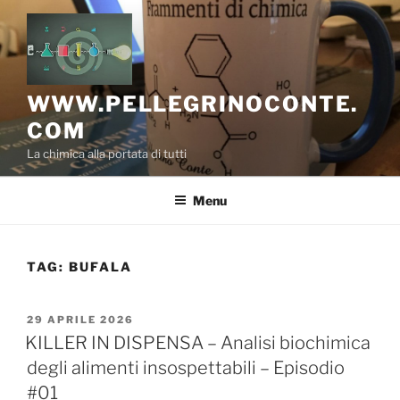
Salta
al
contenuto
WWW.PELLEGRINOCONTE.
COM
La chimica alla portata di tutti
Menu
TAG:
BUFALA
PUBBLICATO
29 APRILE 2026
IL
KILLER IN DISPENSA – Analisi biochimica
degli alimenti insospettabili – Episodio
#01