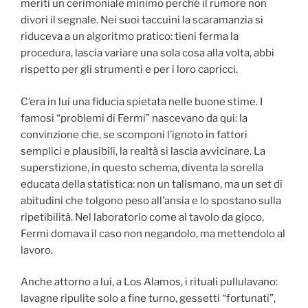
meriti un cerimoniale minimo perché il rumore non
divori il segnale. Nei suoi taccuini la scaramanzia si
riduceva a un algoritmo pratico: tieni ferma la
procedura, lascia variare una sola cosa alla volta, abbi
rispetto per gli strumenti e per i loro capricci.
C’era in lui una fiducia spietata nelle buone stime. I
famosi “problemi di Fermi” nascevano da qui: la
convinzione che, se scomponi l’ignoto in fattori
semplici e plausibili, la realtà si lascia avvicinare. La
superstizione, in questo schema, diventa la sorella
educata della statistica: non un talismano, ma un set di
abitudini che tolgono peso all’ansia e lo spostano sulla
ripetibilità. Nel laboratorio come al tavolo da gioco,
Fermi domava il caso non negandolo, ma mettendolo al
lavoro.
Anche attorno a lui, a Los Alamos, i rituali pullulavano:
lavagne ripulite solo a fine turno, gessetti “fortunati”,