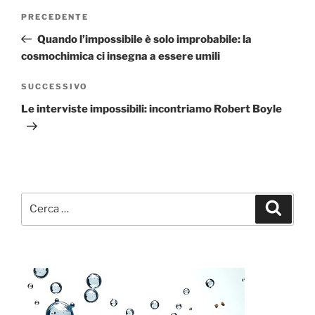
Navigazione
Articolo
PRECEDENTE
articoli
precedente:
Quando l’impossibile è solo improbabile: la
cosmochimica ci insegna a essere umili
Articolo
SUCCESSIVO
successivo
Le interviste impossibili: incontriamo Robert Boyle
Cerca:
Cerca