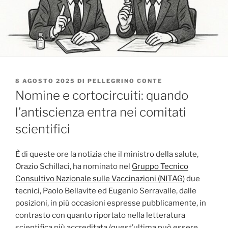
PUBBLICATO
8 AGOSTO 2025
DI
PELLEGRINO CONTE
IL
Nomine e cortocircuiti: quando
l’antiscienza entra nei comitati
scientifici
È di queste ore la notizia che il ministro della salute,
Orazio Schillaci, ha nominato nel
Gruppo Tecnico
Consultivo Nazionale sulle Vaccinazioni (NITAG)
due
tecnici, Paolo Bellavite ed Eugenio Serravalle, dalle
posizioni, in più occasioni espresse pubblicamente, in
contrasto con quanto riportato nella letteratura
scientifica più accreditata (quest’ultima può essere