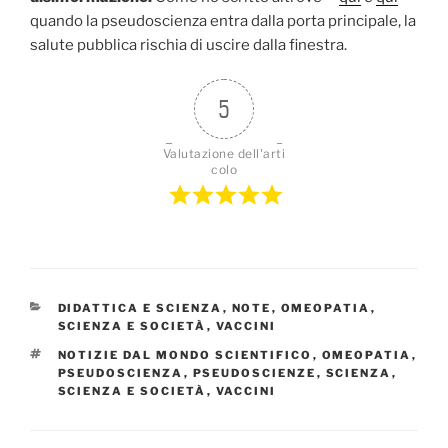
quando la pseudoscienza entra dalla porta principale, la
salute pubblica rischia di uscire dalla finestra.
5
Valutazione dell'arti
colo
CATEGORIE
DIDATTICA E SCIENZA
,
NOTE
,
OMEOPATIA
,
SCIENZA E SOCIETÀ
,
VACCINI
TAG
NOTIZIE DAL MONDO SCIENTIFICO
,
OMEOPATIA
,
PSEUDOSCIENZA
,
PSEUDOSCIENZE
,
SCIENZA
,
SCIENZA E SOCIETÀ
,
VACCINI