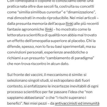
Con l’omeopatia il copione lo conosciamo bene: una
pratica nata oltre due secoli fa, costruita su concetti
come “similia similibus curentur” e “dinamizzazione”,
mai dimostrati in modo riproducibile. Nei miei articoli –
dalla presunta
memoria dell’acqua
(
link
) alle più recenti
fantasie agronomiche (
link
) – ho mostrato come la
letteratura scientifica di qualità non abbia mai trovato
un effetto dell’omeopatia superiore al placebo. Chi la
difende, spesso, non lo fa su basi sperimentali, ma su
convinzioni personali, esperienze aneddotiche o
richiami a un presunto “cambiamento di paradigma”
che non trova riscontro in alcun dato.
Sul fronte dei vaccini, il meccanismo è simile: si
selezionano singoli studi, si estrapolano dati fuori
contesto, si enfatizzano le incertezze inevitabili di ogni
processo scientifico per far passare l’idea che “non
sappiamo abbastanza” o che “i rischi superano i
benefici”. Nei miei pezzi – da
antivaccinisti ed immunità