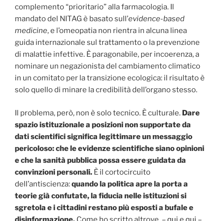
complemento “prioritario” alla farmacologia. Il
mandato del NITAG è basato sull’
evidence-based
medicine
, e l’omeopatia non rientra in alcuna linea
guida internazionale sul trattamento o la prevenzione
di malattie infettive. È paragonabile, per incoerenza, a
nominare un negazionista del cambiamento climatico
in un comitato per la transizione ecologica: il risultato è
solo quello di minare la credibilità dell’organo stesso.
Il problema, però, non è solo tecnico. È culturale.
Dare
spazio istituzionale a posizioni non supportate da
dati scientifici significa legittimare un messaggio
pericoloso: che le evidenze scientifiche siano opinioni
e che la sanità pubblica possa essere guidata da
convinzioni personali.
È il cortocircuito
dell’antiscienza:
quando la politica apre la porta a
teorie già confutate, la fiducia nelle istituzioni si
sgretola e i cittadini restano più esposti a bufale e
disinformazione.
Come ho scritto altrove –
qui
e
qui
–