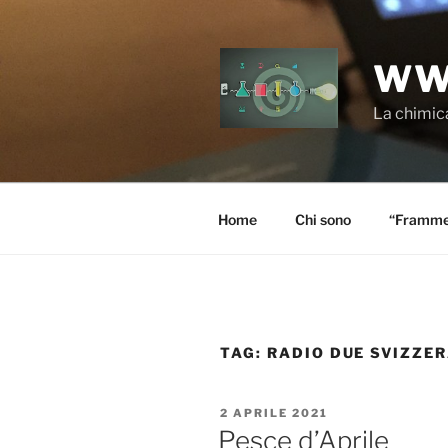
Salta
al
contenuto
WW
La chimica
Home
Chi sono
“Frammen
TAG:
RADIO DUE SVIZZE
PUBBLICATO
2 APRILE 2021
IL
Pesce d’Aprile