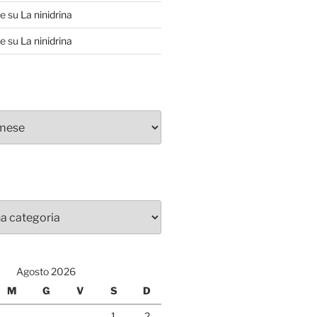
te
su
La ninidrina
te
su
La ninidrina
Agosto 2026
M
G
V
S
D
1
2