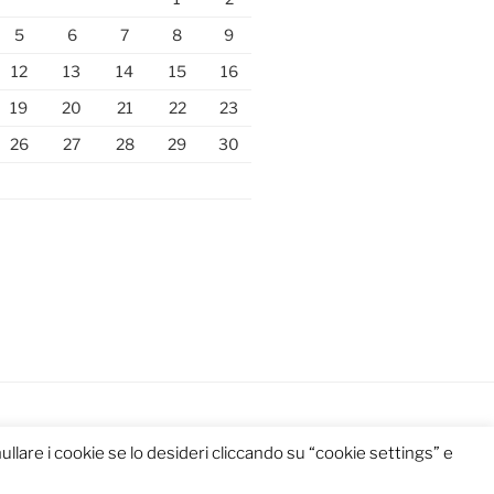
5
6
7
8
9
12
13
14
15
16
19
20
21
22
23
26
27
28
29
30
llare i cookie se lo desideri cliccando su “cookie settings” e