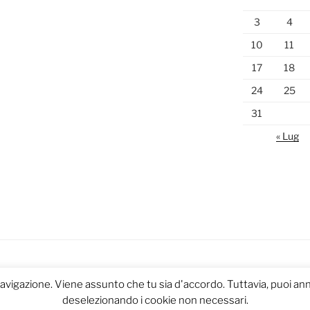
3
4
10
11
17
18
24
25
31
« Lug
navigazione. Viene assunto che tu sia d'accordo. Tuttavia, puoi annu
deselezionando i cookie non necessari.