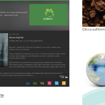
Clicca sull'imm
ina