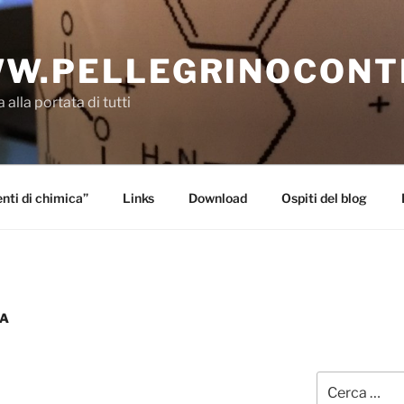
W.PELLEGRINOCONT
 alla portata di tutti
ti di chimica”
Links
Download
Ospiti del blog
RA
Cerca: