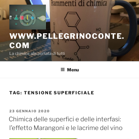
Salta
al
contenuto
WWW.PELLEGRINOCONTE.
COM
La chimica alla portata di tutti
Menu
TAG:
TENSIONE SUPERFICIALE
PUBBLICATO
23 GENNAIO 2020
IL
Chimica delle superfici e delle interfasi:
l’effetto Marangoni e le lacrime del vino