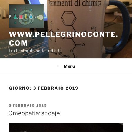
Salta
al
contenuto
WWW.PELLEGRINOCONTE.
COM
La chimica alla portata di tutti
Menu
GIORNO:
3 FEBBRAIO 2019
PUBBLICATO
3 FEBBRAIO 2019
IL
Omeopatia: aridaje