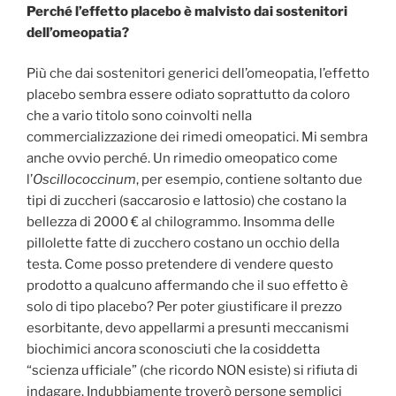
Perché l’effetto placebo è malvisto dai sostenitori
dell’omeopatia?
Più che dai sostenitori generici dell’omeopatia, l’effetto
placebo sembra essere odiato soprattutto da coloro
che a vario titolo sono coinvolti nella
commercializzazione dei rimedi omeopatici. Mi sembra
anche ovvio perché. Un rimedio omeopatico come
l’
Oscillococcinum
, per esempio, contiene soltanto due
tipi di zuccheri (saccarosio e lattosio) che costano la
bellezza di 2000 € al chilogrammo. Insomma delle
pillolette fatte di zucchero costano un occhio della
testa. Come posso pretendere di vendere questo
prodotto a qualcuno affermando che il suo effetto è
solo di tipo placebo? Per poter giustificare il prezzo
esorbitante, devo appellarmi a presunti meccanismi
biochimici ancora sconosciuti che la cosiddetta
“scienza ufficiale” (che ricordo NON esiste) si rifiuta di
indagare. Indubbiamente troverò persone semplici