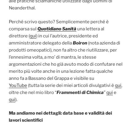
alle pratiche sciamaniche utilizzate dagli uomini di
Neanderthal.
Perché scrivo questo? Semplicemente perché è
comparsa sul
Quotidiano Sanità
una lettera al
direttore (
qui
) in cui l’autrice, presidente ed
amministratore delegato della
Boiron
(nota azienda di
prodotti omeopatici), non fa altro che riutilizzare, per
l’ennesima volta, a mo’ di mantra, le stesse
argomentazioni che ho già avuto modo di confutare nel
merito più volte anche in una lezione fatta qualche
anno fa a Bassano del Grappa e visibile su
YouTube
(tutta la serie dei miei articoli divulgativi è
qui
,
oltre che nel mio libro “
Frammenti di Chimica
”
qui
e
qui
).
Ma andiamo nei dettagli: data base e validità dei
lavori scientifici