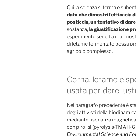
Qui la scienza si ferma e subent
dato che dimostri l’efficacia d
posticcia, un tentativo di dare
sostanza, l
a giustificazione pr
esperimento serio ha mai mostr
di letame fermentato possa pro
agricolo complesso.
Corna, letame e spe
usata per dare lust
Nel paragrafo precedente è sta
degli attivisti della biodinamic
mediante risonanza magnetica
con pirolisi (pyrolysis-TMAH-G
Environmental Science and Pol