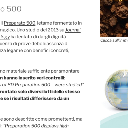
ato 500
il
Preparato 500
, letame fermentato in
r magico. Uno studio del 2013 su
Journal
ology
ha tentato di dargli dignità
Clicca sull'imm
equenza di prove deboli: assenza di
enza legame con benefici concreti,
frono materiale sufficiente per smontare
n hanno inserito veri controlli
:
s of BD Preparation 500… were studied”
ontato solo diversi lotti dello stesso
 se i risultati differissero da un
ate sono descritte come promettenti, ma
i:
“Preparation 500 displays high