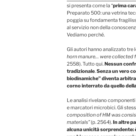
si presenta come la “
prima car
Preparato 500: una vetrina tec
poggia su fondamenta fragilissi
al servizio non della conoscenz
Vediamo perché.
Gli autori hanno analizzato tre 
horn manure… were collected f
2558). Tutto qui.
Nessun confr
tradizionale
.
Senza un vero con
biodinamiche” diventa arbitrar
corno interrato da quello del
Le analisi rivelano componenti c
e marcatori microbici. Gli ste
composition of HM was consiste
materials”
(p. 2564).
In altre p
alcuna unicità sorprendente: 