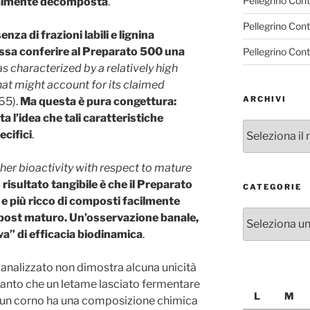
Pellegrino Con
ialmente decomposta
.
Pellegrino Con
nza di frazioni labili e lignina
sa conferire al Preparato 500 una
Pellegrino Con
 characterized by a relatively high
at might account for its claimed
ARCHIVI
65).
Ma questa è pura congettura:
 l’idea che tali caratteristiche
Archivi
ecifici
.
gher bioactivity with respect to mature
o risultato tangibile è che il Preparato
CATEGORIE
 e più ricco di composti facilmente
Categorie
mpost maturo. Un’osservazione banale,
a” di efficacia biodinamica
.
a analizzato non dimostra alcuna unicità
tanto che un letame lasciato fermentare
L
M
o un corno ha una composizione chimica