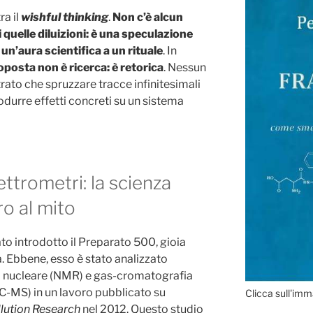
ra il
wishful thinking
.
Non c’è alcun
i quelle diluizioni: è una speculazione
 un’aura scientifica a un rituale
. In
oposta non è ricerca: è retorica
. Nessun
ato che spruzzare tracce infinitesimali
durre effetti concreti su un sistema
ttrometri: la scienza
ro al mito
to introdotto il Preparato 500, gioia
a. Ebbene, esso è stato analizzato
 nucleare (NMR) e gas-cromatografia
C-MS) in un lavoro pubblicato su
Clicca sull'imm
lution Research
nel 2012. Questo studio