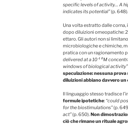
specific levels of activity…
A hi
indicates its potential”
(p. 648)
Una volta estratto dalle corna,
dopo diluizioni omeopatiche: 2
ettaro. Gli autori non si limitan
microbiologiche e chimiche, ma
pratica con un ragionamento p
delivered at a 10
⁻
¹⁰ M concentr
windows of biological activity
”
speculazione: nessuna prova 
diluizioni abbiano davvero un 
Il linguaggio stesso tradisce l’
formule ipotetiche
:
“could pos
for the biostimulations”
(p. 649
act”
(p. 650).
Non dimostrazioni
ciò che rimane un rituale ag