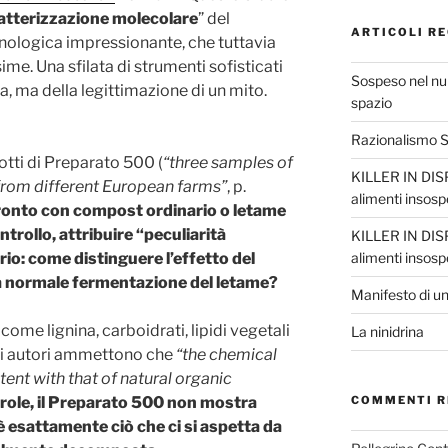
atterizzazione molecolare
” del
ARTICOLI RE
nologica impressionante, che tuttavia
me. Una sfilata di strumenti sofisticati
Sospeso nel nul
a, ma della legittimazione di un mito.
spazio
Razionalismo Sc
lotti di Preparato 500 (
“three samples of
KILLER IN DISP
rom different European farms”
, p.
alimenti insosp
onto con compost ordinario o letame
trollo, attribuire “peculiarità
KILLER IN DISP
alimenti insosp
io: come distinguere l’effetto del
la normale fermentazione del letame?
Manifesto di un
ome lignina, carboidrati, lipidi vegetali
La ninidrina
ssi autori ammettono che
“the chemical
nt with that of natural organic
COMMENTI R
arole, il Preparato 500 non mostra
è esattamente ciò che ci si aspetta da