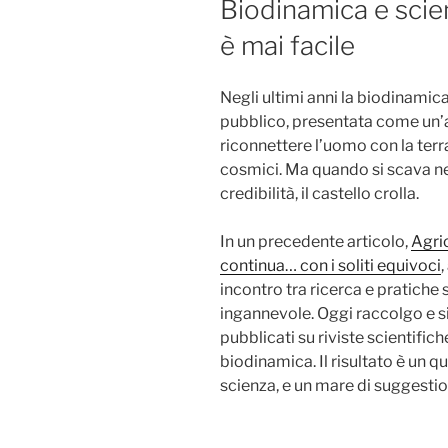
Biodinamica e scie
è mai facile
Negli ultimi anni la biodinamica
pubblico, presentata come un’a
riconnettere l’uomo con la terra 
cosmici. Ma quando si scava nei
credibilità, il castello crolla.
In un precedente articolo,
Agric
continua… con i soliti equivoci
incontro tra ricerca e pratiche 
ingannevole. Oggi raccolgo e sin
pubblicati su riviste scientific
biodinamica. Il risultato è un 
scienza, e un mare di suggestion