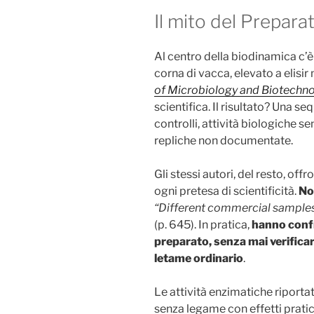
Il mito del Prepar
Al centro della biodinamica c’è 
corna di vacca, elevato a elisi
of Microbiology and Biotechn
scientifica. Il risultato? Una s
controlli, attività biologiche s
repliche non documentate.
Gli stessi autori, del resto, of
ogni pretesa di scientificità.
No
“Different commercial sample
(p. 645). In pratica,
hanno confr
preparato, senza mai verificare
letame ordinario
.
Le attività enzimatiche riport
senza legame con effetti pratic