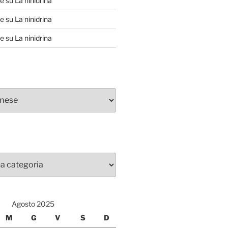
te
su
La ninidrina
te
su
La ninidrina
te
su
La ninidrina
Agosto 2025
M
G
V
S
D