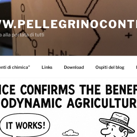
W.PELLEGRINOCONT
 alla portata di tutti
ti di chimica”
Links
Download
Ospiti del blog