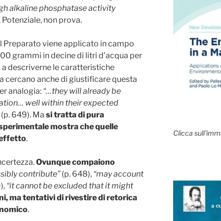
gh alkaline phosphatase activity
. Potenziale, non prova.
 il Preparato viene applicato in campo
00 grammi in decine di litri d’acqua per
o a descriverne le caratteristiche
 cercano anche di giustificare questa
er analogia:
“…they will already be
ation
… well within their expected
(p. 649). Ma
si tratta di pura
sperimentale mostra che quelle
Clicca sull'imm
effetto
.
incertezza.
Ovunque compaiono
sibly contribute”
(p. 648),
“may account
),
“it cannot be excluded that it might
, ma tentativi di rivestire di retorica
ronomico
.