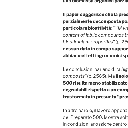
una biomassa organica parz
Il paper suggerisce che la prese
parzialmente decomposta pos
particolare bioattività
:
“HM was
content of labile compounds th
biostimulant properties”
(p. 25
nessun dato in campo supporta
abbiano effetti agronomici sp
Le conclusioni parlano di
“a hi
composts”
(p. 2565). Ma
il sol
500 risulta meno stabilizzato
degradabili rispetto a un co
trasformata in presunta “prov
In altre parole, il lavoro appen
del Preparato 500. Mostra sol
in condizioni anossiche dentr