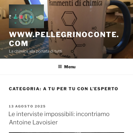
Salta
al
contenuto
WWW.PELLEGRINOCONTE.
COM
La chimica alla portata di tutti
Menu
CATEGORIA:
A TU PER TU CON L’ESPERTO
PUBBLICATO
13 AGOSTO 2025
IL
Le interviste impossibili: incontriamo
Antoine Lavoisier