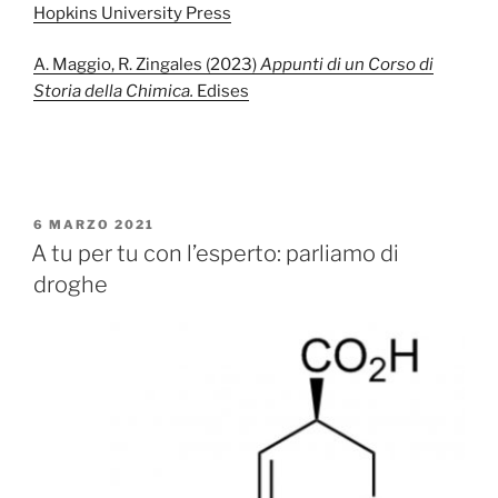
Hopkins University Press
A. Maggio, R. Zingales (2023)
Appunti di un Corso di
Storia della Chimica.
Edises
PUBBLICATO
6 MARZO 2021
IL
A tu per tu con l’esperto: parliamo di
droghe