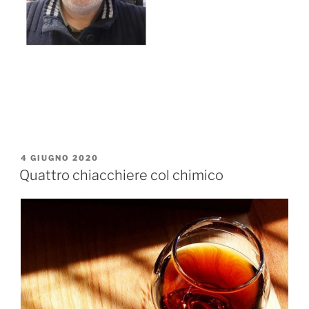
PUBBLICATO
4 GIUGNO 2020
IL
Quattro chiacchiere col chimico