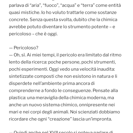
parlava di “aria”, “fuoco”, “acqua” e “terra” come entità
quasi mistiche. Io ho voluto trattarle come sostanze
concrete. Senza questa svolta, dubito che la chimica
avrebbe potuto diventare lo strumento potente – e
pericoloso – che è oggi.
— Pericoloso?
— Oh, sì. Ai miei tempi, il pericolo era limitato dal ritmo
lento della ricerca: poche persone, pochi strumenti,
pochi esperimenti. Oggi vedo una velocità inaudita:
sintetizzate composti che non esistono in natura e li
disperdete nell’ambiente prima ancora di
comprenderne a fondo le conseguenze. Pensate alla
plastica: una meraviglia della chimica moderna, ma
anche un nuovo sistema chimico, onnipresente nei
mari e nei corpi degli animali. Noi scienziati dobbiamo
ricordare che ogni “creazione” lascia un’impronta.
— Quindi anche nel XVII secolo si poteva parlare di