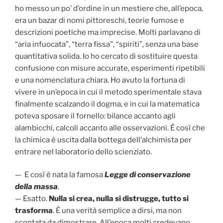
ho messo un po’ d’ordine in un mestiere che, all’epoca,
era un bazar di nomi pittoreschi, teorie fumose e
descrizioni poetiche ma imprecise. Molti parlavano di
“aria infuocata”, “terra fissa”, “spiriti”, senza una base
quantitativa solida. Io ho cercato di sostituire questa
confusione con misure accurate, esperimenti ripetibili
e una nomenclatura chiara. Ho avuto la fortuna di
vivere in un’epoca in cui il metodo sperimentale stava
finalmente scalzando il dogma, e in cui la matematica
poteva sposare il fornello: bilance accanto agli
alambicchi, calcoli accanto alle osservazioni. È così che
la chimica è uscita dalla bottega dell’alchimista per
entrare nel laboratorio dello scienziato.
—
E così è nata la famosa
Legge di conservazione
della massa
.
— Esatto.
Nulla si crea, nulla si distrugge, tutto si
trasforma
. È una verità semplice a dirsi, ma non
scontata da dimostrare. All’epoca molti credevano