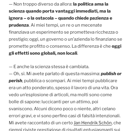
— Non troppo diverso da allora:
la politica ama la
scienza quando porta vantaggi immediati, ma la
ignora – o la ostacola – quando chiede pazienza e
prudenza
. Ai miei tempi, un re o un mecenate
finanziava un esperimento se prometteva ricchezza o
prestigio; oggi, un governo o un’azienda lo finanziano se
promette profitto o consenso. La differenza è che
oggi
gli effetti sono globali, non locali
.
— E anche la scienza stessa è cambiata.
— Oh, sì. Mi avete parlato di questa massima:
publish or
perish
, pubblica o scompari. Ai miei tempi pubblicare
era un atto ponderato, spesso il lavoro di una vita. Ora
vedo un’esplosione di articoli, ma molti sono come
bolle di sapone: luccicanti per un attimo, poi
svaniscono. Alcuni dicono poco o niente, altri celano
errori gravi, e vi sono perfino casi di falsità intenzionali.
Mi avete raccontato di un certo
Jan Hendrik Schön
, che
riempì riviste prestigiose di risultati entusiasmanti sui