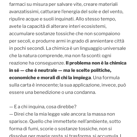
farmaci su misura per salvare vite, creare materiali
avanzatissimi, catturare l’energia del sole e del vento,
ripulire acque e suoli inquinati. Allo stesso tempo,
avete la capacità di alterare interi ecosistemi,
accumulare sostanze tossiche che non scompaiono
per secoli, e produrre armi in grado di annientare città
in pochi secondi. La chimica è un linguaggio universale
che la natura comprende, ma non fa sconti: ogni
reazione ha conseguenze.
Il problema non è la chimica
in sé — che è neutrale — ma le scelte politiche,
economiche e morali di chi la impiega
. Una formula
sulla carta è innocente; la sua applicazione, invece, può
essere una benedizione o una condanna.
— E a chi inquina, cosa direbbe?
— Direi che la mia legge vale ancora: la massa non
sparisce. Quello che immettete nell’ambiente, sotto
forma di fumi, scorie o sostanze tossiche, non si
dissolve per magia: resta, si trasforma, si accumula. I