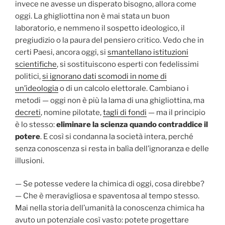
invece ne avesse un disperato bisogno, allora come
oggi. La ghigliottina non è mai stata un buon
laboratorio, e nemmeno il sospetto ideologico, il
pregiudizio o la paura del pensiero critico. Vedo che in
certi Paesi, ancora oggi, si
smantellano istituzioni
scientifiche
, si sostituiscono esperti con fedelissimi
politici,
si ignorano dati scomodi in nome di
un’ideologia
o di un calcolo elettorale. Cambiano i
metodi — oggi non è più la lama di una ghigliottina, ma
decreti
, nomine pilotate,
tagli di fondi
— ma il principio
è lo stesso:
eliminare la scienza quando contraddice il
potere
. E così si condanna la società intera, perché
senza conoscenza si resta in balìa dell’ignoranza e delle
illusioni.
— Se potesse vedere la chimica di oggi, cosa direbbe?
— Che è meravigliosa e spaventosa al tempo stesso.
Mai nella storia dell’umanità la conoscenza chimica ha
avuto un potenziale così vasto: potete progettare