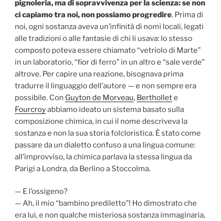
pignoleria, ma di sopravvivenza per la scienza: se non
ci capiamo tra noi, non possiamo progredire
. Prima di
noi, ogni sostanza aveva un’infinità di nomi locali, legati
alle tradizioni o alle fantasie di chi li usava: lo stesso
composto poteva essere chiamato “vetriolo di Marte”
in un laboratorio, “fior di ferro” in un altro e “sale verde”
altrove. Per capire una reazione, bisognava prima
tradurre il linguaggio dell’autore — e non sempre era
possibile. Con
Guyton de Morveau
,
Berthollet
e
Fourcroy
abbiamo ideato un sistema basato sulla
composizione chimica, in cui il nome descriveva la
sostanza e non la sua storia folcloristica. È stato come
passare da un dialetto confuso a una lingua comune:
all’improvviso, la chimica parlava la stessa lingua da
Parigi a Londra, da Berlino a Stoccolma.
— E l’ossigeno?
— Ah, il mio “bambino prediletto”! Ho dimostrato che
era lui, e non qualche misteriosa sostanza immaginaria,