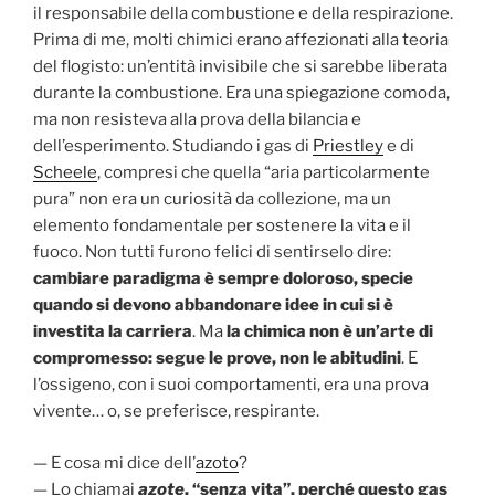
il responsabile della combustione e della respirazione.
Prima di me, molti chimici erano affezionati alla teoria
del flogisto: un’entità invisibile che si sarebbe liberata
durante la combustione. Era una spiegazione comoda,
ma non resisteva alla prova della bilancia e
dell’esperimento. Studiando i gas di
Priestley
e di
Scheele
, compresi che quella “aria particolarmente
pura” non era un curiosità da collezione, ma un
elemento fondamentale per sostenere la vita e il
fuoco. Non tutti furono felici di sentirselo dire:
cambiare paradigma è sempre doloroso, specie
quando si devono abbandonare idee in cui si è
investita la carriera
. Ma
la chimica non è un’arte di
compromesso: segue le prove, non le abitudini
. E
l’ossigeno, con i suoi comportamenti, era una prova
vivente… o, se preferisce, respirante.
— E cosa mi dice dell’
azoto
?
— Lo chiamai
azote
, “senza vita”, perché questo gas