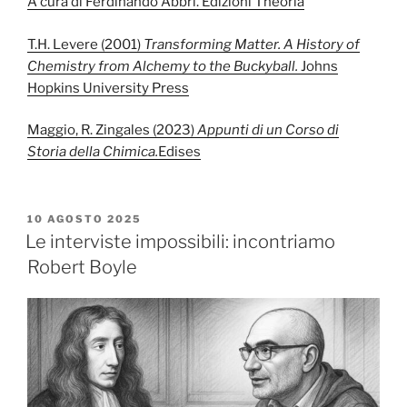
A cura di Ferdinando Abbri. Edizioni Theoria
T.H. Levere (2001)
Transforming Matter. A History of
Chemistry from Alchemy to the Buckyball.
Johns
Hopkins University Press
Maggio, R. Zingales (2023)
Appunti di un Corso di
Storia della Chimica.
Edises
PUBBLICATO
10 AGOSTO 2025
IL
Le interviste impossibili: incontriamo
Robert Boyle