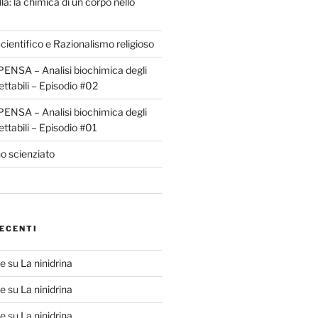
la: la chimica di un corpo nello
ientifico e Razionalismo religioso
ENSA – Analisi biochimica degli
ettabili – Episodio #02
ENSA – Analisi biochimica degli
ettabili – Episodio #01
o scienziato
ECENTI
te
su
La ninidrina
te
su
La ninidrina
te
su
La ninidrina