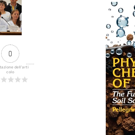
0
tazione dell'arti
colo