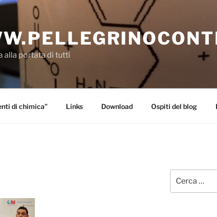
W.PELLEGRINOCONT
 alla portata di tutti
ti di chimica”
Links
Download
Ospiti del blog
Cerca: