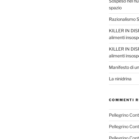
Sospeso nel nul
spazio
Razionalismo Sc
KILLER IN DISP
alimenti insosp
KILLER IN DISP
alimenti insosp
Manifesto di un
La ninidrina
COMMENTI R
Pellegrino Con
Pellegrino Con
Pellegrino Con