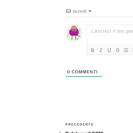
Iscriviti
0
COMMENTI
Navigazione
Articolo
PRECEDENTE
articoli
precedente: