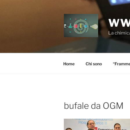
Salta
al
contenuto
WW
La chimica
Home
Chi sono
“Frammen
bufale da OGM