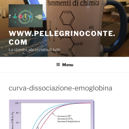
Salta
al
contenuto
WWW.PELLEGRINOCONTE.
COM
La chimica alla portata di tutti
Menu
curva-dissociazione-emoglobina