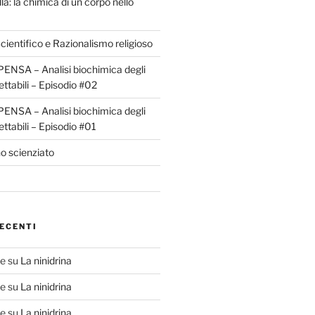
la: la chimica di un corpo nello
ientifico e Razionalismo religioso
ENSA – Analisi biochimica degli
ettabili – Episodio #02
ENSA – Analisi biochimica degli
ettabili – Episodio #01
o scienziato
ECENTI
te
su
La ninidrina
te
su
La ninidrina
te
su
La ninidrina