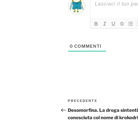
0
COMMENTI
Navigazione
Articolo
PRECEDENTE
articoli
precedente:
Desomorfina. La droga sintent
conosciuta col nome di krokodri