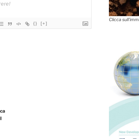
Clicca sull'imm
{}
[+]
ica
l