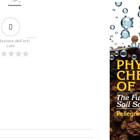
0
tazione dell'arti
colo