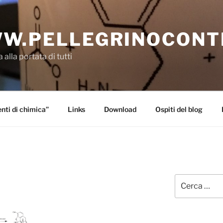
W.PELLEGRINOCONT
 alla portata di tutti
ti di chimica”
Links
Download
Ospiti del blog
Cerca: