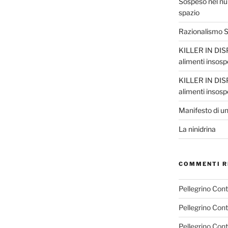
Sospeso nel nul
spazio
Razionalismo Sc
KILLER IN DISP
alimenti insosp
KILLER IN DISP
alimenti insosp
Manifesto di un
La ninidrina
COMMENTI R
Pellegrino Con
Pellegrino Con
Pellegrino Con