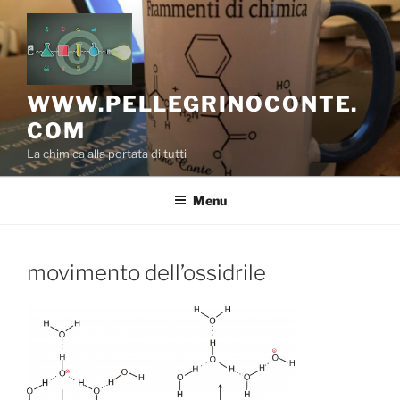
Salta
al
contenuto
WWW.PELLEGRINOCONTE.
COM
La chimica alla portata di tutti
Menu
movimento dell’ossidrile