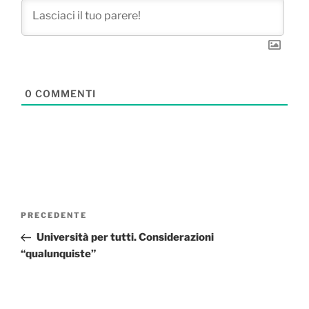
0
COMMENTI
Navigazione
Articolo
PRECEDENTE
articoli
precedente:
Università per tutti. Considerazioni
“qualunquiste”