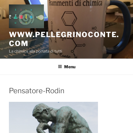
Salta
al
contenuto
WWW.PELLEGRINOCONTE.
COM
La chimica alla portata di tutti
Menu
Pensatore-Rodin