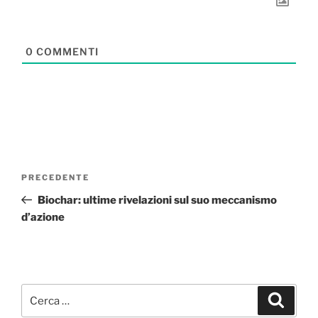
0
COMMENTI
Navigazione
Articolo
PRECEDENTE
articoli
precedente:
Biochar: ultime rivelazioni sul suo meccanismo
d’azione
Cerca:
Cerca