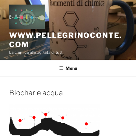
Salta
al
contenuto
WWW.PELLEGRINOCONTE.
COM
La chimica alla portata di tutti
Menu
Biochar e acqua