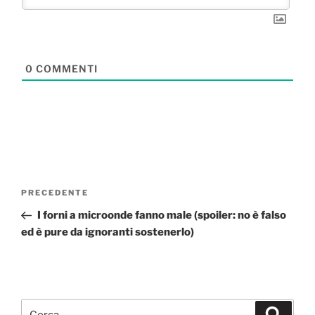
0
COMMENTI
Navigazione
Articolo
PRECEDENTE
articoli
precedente:
I forni a microonde fanno male (spoiler: no è falso
ed è pure da ignoranti sostenerlo)
Cerca:
Cerca