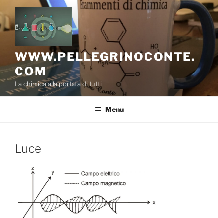
Salta
al
contenuto
WWW.PELLEGRINOCONTE.
COM
La chimica alla portata di tutti
Menu
Luce