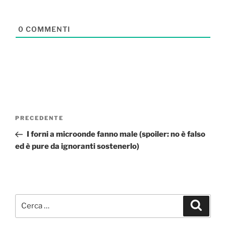
0
COMMENTI
Navigazione
Articolo
PRECEDENTE
articoli
precedente:
I forni a microonde fanno male (spoiler: no è falso
ed è pure da ignoranti sostenerlo)
Cerca:
Cerca