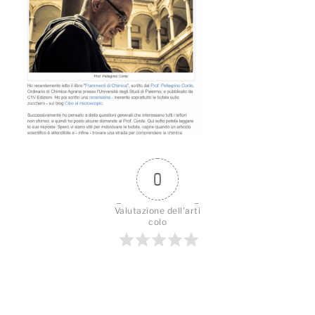
0
Valutazione dell'arti
colo