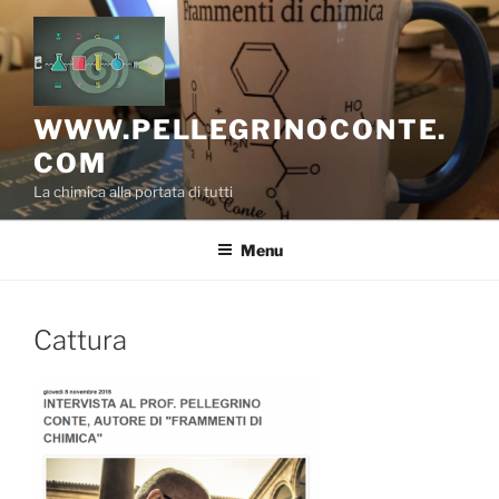
Salta
al
contenuto
WWW.PELLEGRINOCONTE.
COM
La chimica alla portata di tutti
Menu
Cattura