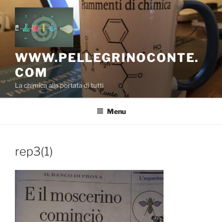
Salta
al
contenuto
WWW.PELLEGRINOCONTE.
COM
La chimica alla portata di tutti
Menu
rep3(1)