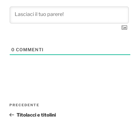
0
COMMENTI
Navigazione
Articolo
PRECEDENTE
articoli
precedente:
Titolacci e titolini