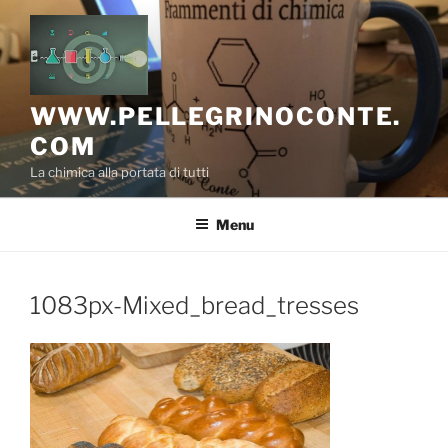
Salta
al
contenuto
WWW.PELLEGRINOCONTE.
COM
La chimica alla portata di tutti
Menu
1083px-Mixed_bread_tresses