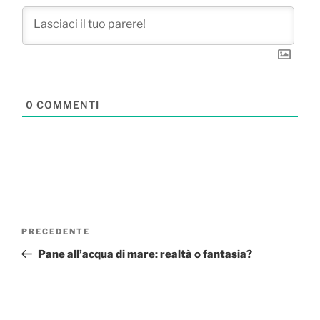
0
COMMENTI
Navigazione
Articolo
PRECEDENTE
articoli
precedente:
Pane all’acqua di mare: realtà o fantasia?