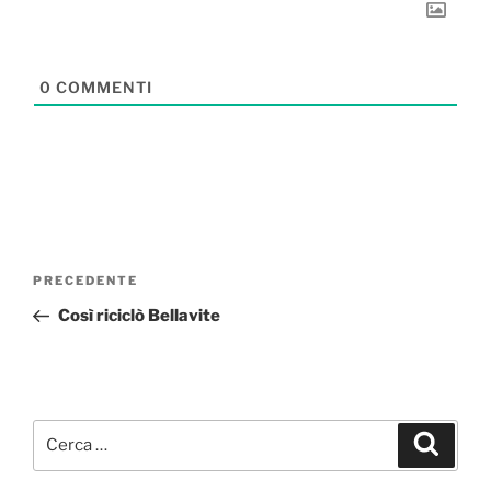
0
COMMENTI
Navigazione
Articolo
PRECEDENTE
articoli
precedente:
Così riciclò Bellavite
Cerca:
Cerca