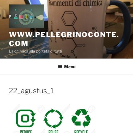
Salta
al
contenuto
WWW.PELLEGRINOCONTE.
COM
La chimica alla portata di tutti
Menu
22_agustus_1