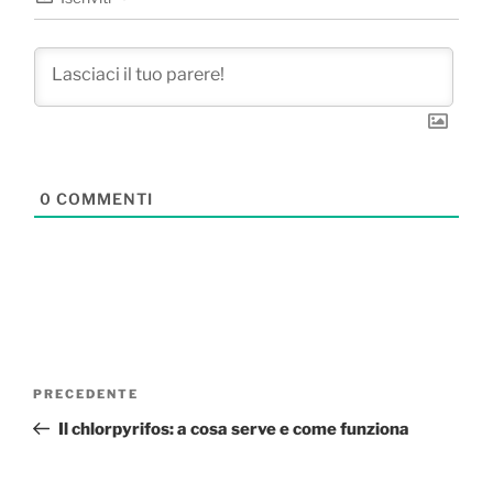
0
COMMENTI
Navigazione
Articolo
PRECEDENTE
articoli
precedente:
Il chlorpyrifos: a cosa serve e come funziona