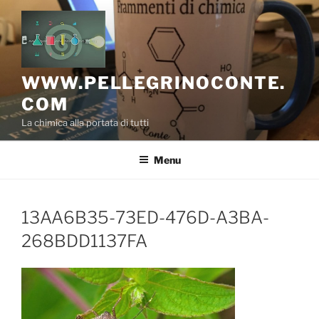
Salta
al
contenuto
WWW.PELLEGRINOCONTE.
COM
La chimica alla portata di tutti
Menu
13AA6B35-73ED-476D-A3BA-
268BDD1137FA