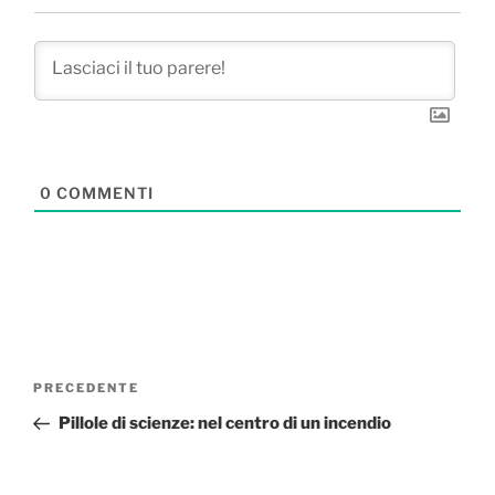
0
COMMENTI
Navigazione
Articolo
PRECEDENTE
articoli
precedente:
Pillole di scienze: nel centro di un incendio