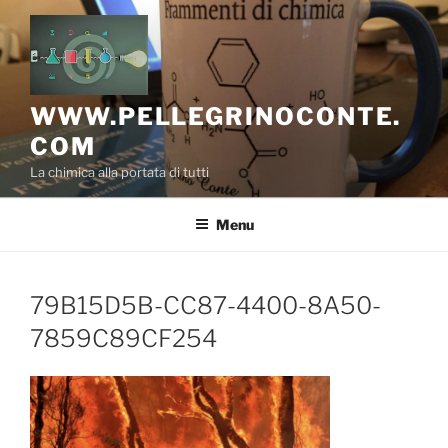
Salta
al
contenuto
WWW.PELLEGRINOCONTE.
COM
La chimica alla portata di tutti
Menu
79B15D5B-CC87-4400-8A50-
7859C89CF254