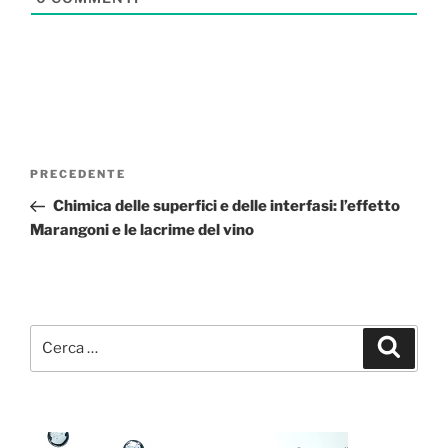
Navigazione
Articolo
PRECEDENTE
articoli
precedente:
Chimica delle superfici e delle interfasi: l’effetto
Marangoni e le lacrime del vino
Cerca:
Cerca