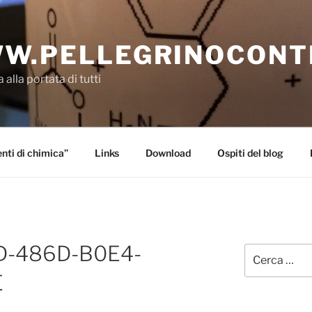
W.PELLEGRINOCONT
 alla portata di tutti
ti di chimica”
Links
Download
Ospiti del blog
D-486D-B0E4-
Cerca:
E