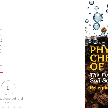
0
tazione dell'arti
colo