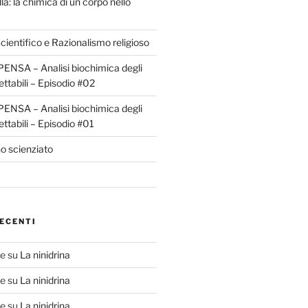
la: la chimica di un corpo nello
ientifico e Razionalismo religioso
ENSA – Analisi biochimica degli
ettabili – Episodio #02
ENSA – Analisi biochimica degli
ettabili – Episodio #01
o scienziato
ECENTI
te
su
La ninidrina
te
su
La ninidrina
te
su
La ninidrina