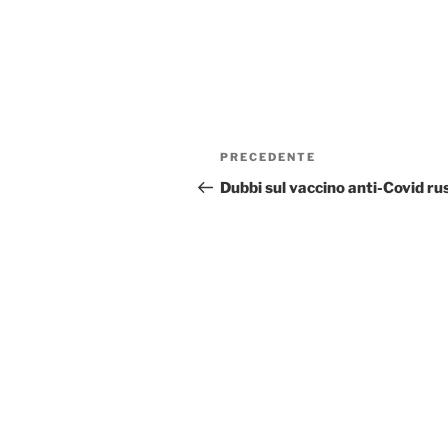
Navigazione
Articolo
PRECEDENTE
articoli
precedente:
Dubbi sul vaccino anti-Covid ru