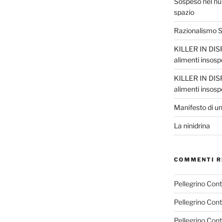
Sospeso nel nul
spazio
Razionalismo Sc
KILLER IN DISP
alimenti insosp
KILLER IN DISP
alimenti insosp
Manifesto di un
La ninidrina
COMMENTI R
Pellegrino Con
Pellegrino Con
Pellegrino Con