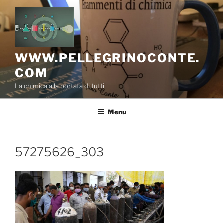
Salta
al
contenuto
WWW.PELLEGRINOCONTE.
COM
La chimica alla portata di tutti
Menu
57275626_303