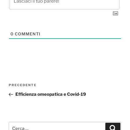
0
COMMENTI
Navigazione
Articolo
PRECEDENTE
articoli
precedente:
Efficienza omeopatica e Covid-19
Cerca:
Cerca