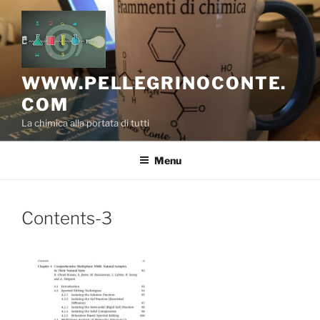
Salta
al
contenuto
WWW.PELLEGRINOCONTE.
COM
La chimica alla portata di tutti
Menu
Contents-3