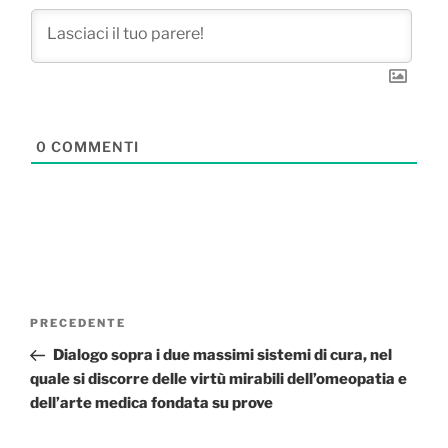
0
COMMENTI
Navigazione
Articolo
PRECEDENTE
articoli
precedente:
Dialogo sopra i due massimi sistemi di cura, nel
quale si discorre delle virtù mirabili dell’omeopatia e
dell’arte medica fondata su prove