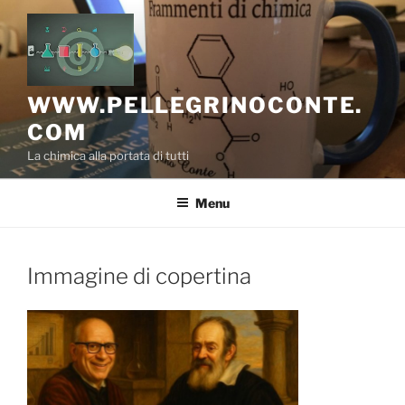
Salta
al
contenuto
WWW.PELLEGRINOCONTE.
COM
La chimica alla portata di tutti
Menu
Immagine di copertina