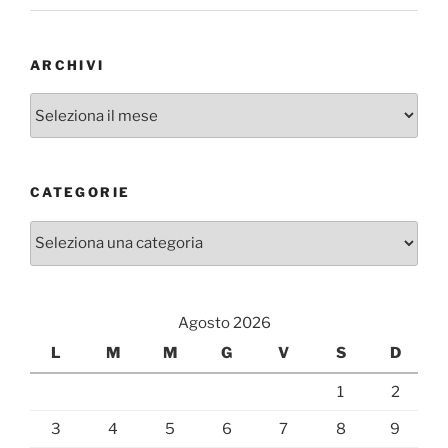
ARCHIVI
Archivi
CATEGORIE
Categorie
Agosto 2026
L
M
M
G
V
S
D
1
2
3
4
5
6
7
8
9