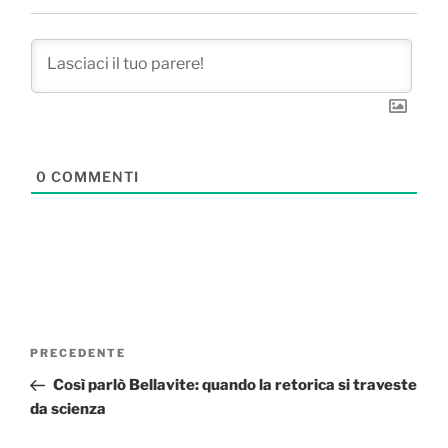
0
COMMENTI
Navigazione
Articolo
PRECEDENTE
articoli
precedente:
Così parlò Bellavite: quando la retorica si traveste
da scienza