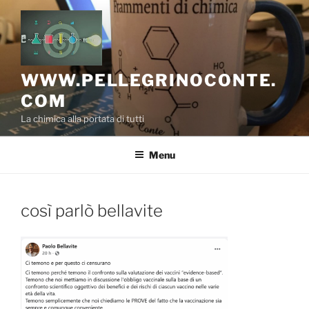
Salta
al
contenuto
WWW.PELLEGRINOCONTE.
COM
La chimica alla portata di tutti
Menu
così parlò bellavite