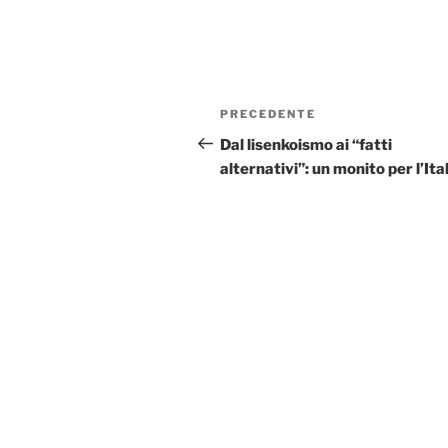
Navigazione
Articolo
PRECEDENTE
articoli
precedente:
Dal lisenkoismo ai “fatti
alternativi”: un monito per l’Ita