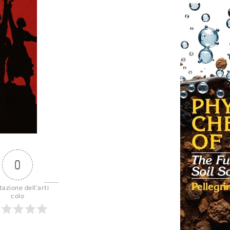
0
tazione dell'arti
colo