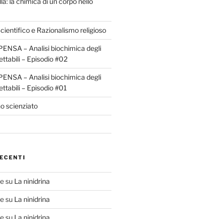
la: la chimica di un corpo nello
ientifico e Razionalismo religioso
ENSA – Analisi biochimica degli
ettabili – Episodio #02
ENSA – Analisi biochimica degli
ettabili – Episodio #01
o scienziato
ECENTI
te
su
La ninidrina
te
su
La ninidrina
te
su
La ninidrina