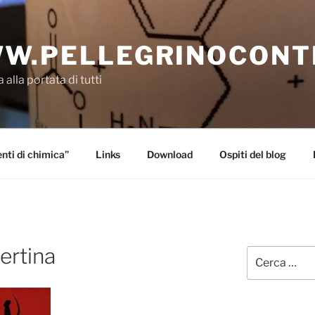
W.PELLEGRINOCONT
 alla portata di tutti
ti di chimica”
Links
Download
Ospiti del blog
ertina
Cerca: