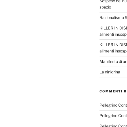
Sospeso nel nul
spazio
Razionalismo Sc
KILLER IN DISP
alimenti insosp
KILLER IN DISP
alimenti insosp
Manifesto di un
La ninidrina
COMMENTI R
Pellegrino Con
Pellegrino Con
Pellegrino Con