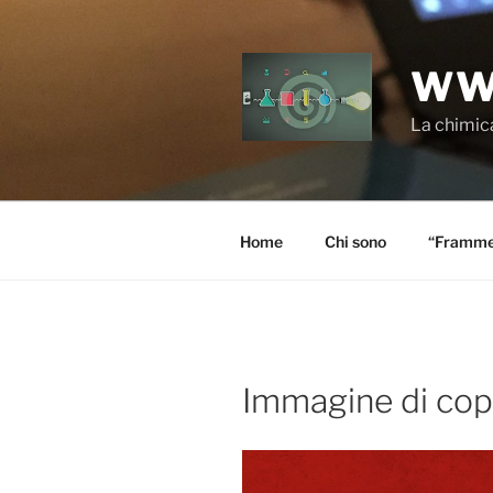
Salta
al
contenuto
WW
La chimica
Home
Chi sono
“Frammen
Immagine di cop