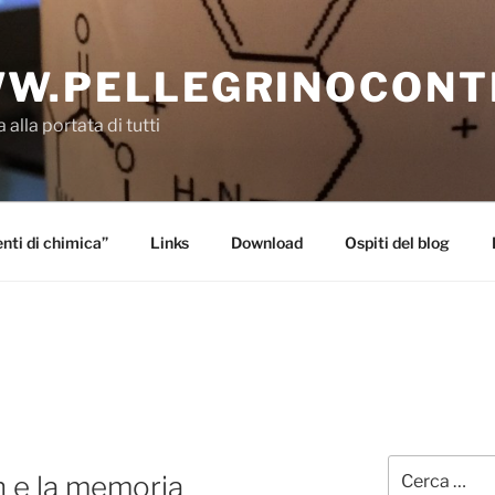
W.PELLEGRINOCONT
 alla portata di tutti
ti di chimica”
Links
Download
Ospiti del blog
Cerca:
on e la memoria