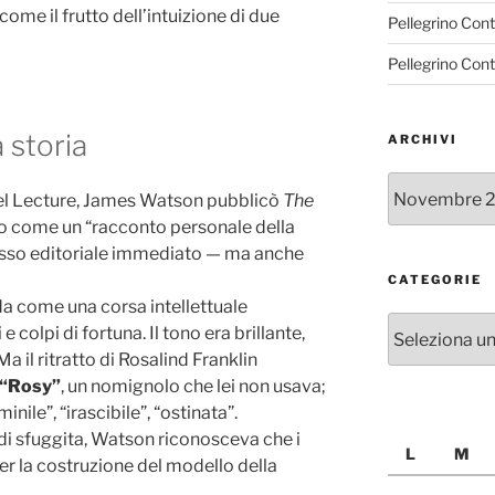
come il frutto dell’intuizione di due
Pellegrino Con
Pellegrino Con
a storia
ARCHIVI
Archivi
bel Lecture, James Watson pubblicò
The
tato come un “racconto personale della
esso editoriale immediato — ma anche
CATEGORIE
a come una corsa intellettuale
Categorie
e colpi di fortuna. Il tono era brillante,
a il ritratto di Rosalind Franklin
“Rosy”
, un nomignolo che lei non usava;
ile”, “irascibile”, “ostinata”.
 di sfuggita, Watson riconosceva che i
L
M
 per la costruzione del modello della