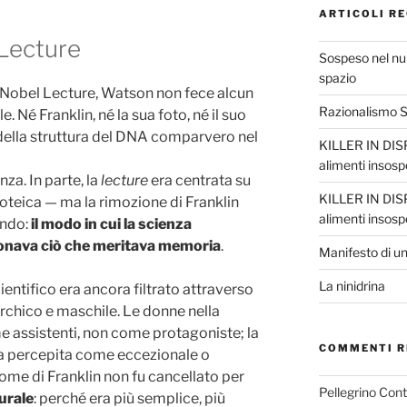
ARTICOLI RE
 Lecture
Sospeso nel nul
spazio
a Nobel Lecture, Watson non fece alcun
Razionalismo Sc
e. Né Franklin, né la sua foto, né il suo
della struttura del DNA comparvero nel
KILLER IN DISP
alimenti insosp
za. In parte, la
lecture
era centrata su
KILLER IN DISP
proteica — ma la rimozione di Franklin
alimenti insosp
ondo:
il modo in cui la scienza
ionava ciò che meritava memoria
.
Manifesto di un
La ninidrina
cientifico era ancora filtrato attraverso
chico e maschile. Le donne nella
e assistenti, non come protagoniste; la
COMMENTI R
ra percepita come eccezionale o
nome di Franklin non fu cancellato per
Pellegrino Con
turale
: perché era più semplice, più