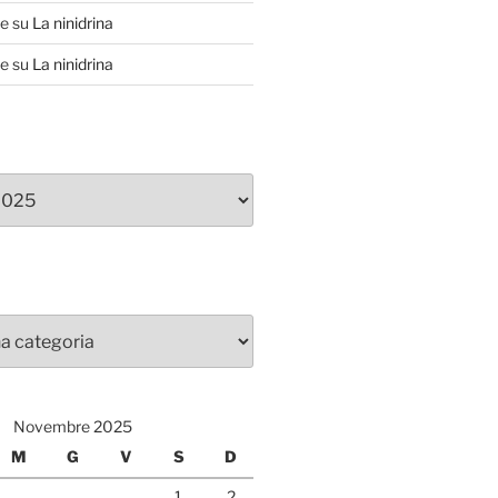
te
su
La ninidrina
te
su
La ninidrina
Novembre 2025
M
G
V
S
D
1
2