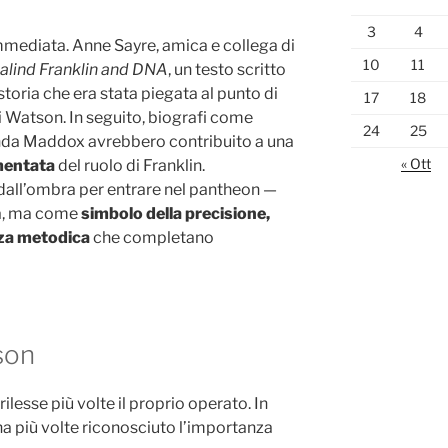
3
4
immediata. Anne Sayre, amica e collega di
10
11
alind Franklin and DNA
, un testo scritto
 storia che era stata piegata al punto di
17
18
i Watson. In seguito, biografi come
24
25
nda Maddox avrebbero contribuito a una
« Ott
mentata
del ruolo di Franklin.
a dall’ombra per entrare nel pantheon —
za, ma come
simbolo della precisione,
enza metodica
che completano
son
ilesse più volte il proprio operato. In
ha più volte riconosciuto l’importanza