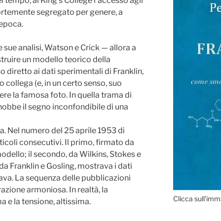
l tempo, al King’s College l’accesso agli
ortemente segregato per genere, a
’epoca.
 sue analisi, Watson e Crick — allora a
ruire un modello teorico della
iretto ai dati sperimentali di Franklin,
 collega (e, in un certo senso, suo
re la famosa foto. In quella trama di
onobbe il segno inconfondibile di una
ima. Nel numero del 25 aprile 1953 di
ticoli consecutivi. Il primo, firmato da
odello; il secondo, da Wilkins, Stokes e
da Franklin e Gosling, mostrava i dati
iava. La sequenza delle pubblicazioni
azione armoniosa. In realtà, la
Clicca sull'imm
 e la tensione, altissima.