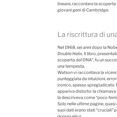
lineare, raccontare la scoperta 
giovani geni di Cambridge.
La riscrittura di un
Nel 1968, sei anni dopo la No
Double Helix
. Il libro, presen
scoperta del DNA”, fu un succ
una tempesta.
Watson vi raccontava la vicend
punteggiata da intuizioni, errori 
ironico, spesso spregiudicato. M
appariva distorto: la chiamava
la descriveva come “poco femmin
Solo nelle ultime pagine, quasi
suoi dati erano stati “cruciali”
doppia elica.