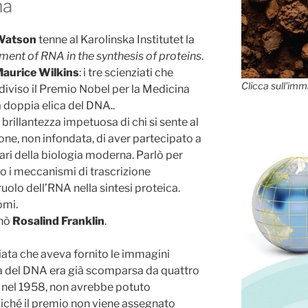
ma
 Watson
tenne al Karolinska Institutet la
ment of RNA in the synthesis of proteins
.
aurice Wilkins
: i tre scienziati che
Clicca sull'imm
iviso il Premio Nobel per la Medicina
a doppia elica del DNA..
brillantezza impetuosa di chi si sente al
ne, non infondata, di aver partecipato a
ari della biologia moderna. Parlò per
do i meccanismi di trascrizione
ruolo dell’RNA nella sintesi proteica.
omi.
onò
Rosalind Franklin
.
ziata che aveva fornito le immagini
ura del DNA era già scomparsa da quattro
, nel 1958, non avrebbe potuto
iché il premio non viene assegnato