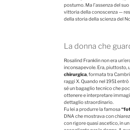
postumo. Ma l’assenza del suo 
vittoria della conoscenza — res
della storia della scienza del 
La donna che guard
Rosalind Franklin non era un’e
inconsapevole. Era, piuttosto,
chirurgica
, formata tra Cambrid
raggi X. Quando nel 1951 entrò 
sé un bagaglio tecnico che poc
ottenere e interpretare immagini 
dettaglio straordinario.
Fu lei a produrre la famosa
“fo
DNA che mostrava con chiarezza
con rigore quasi ascetico, in 