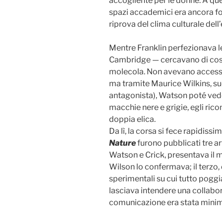
accogliente per le donne. A que
spazi accademici era ancora f
riprova del clima culturale dell
Mentre Franklin perfezionava le
Cambridge — cercavano di cost
molecola. Non avevano accesso d
ma tramite Maurice Wilkins, suo
antagonista), Watson poté vede
macchie nere e grigie, egli ric
doppia elica.
Da lì, la corsa si fece rapidiss
Nature
furono pubblicati tre ar
Watson e Crick, presentava il m
Wilson lo confermava; il terzo, 
sperimentali su cui tutto pogg
lasciava intendere una collabor
comunicazione era stata minima