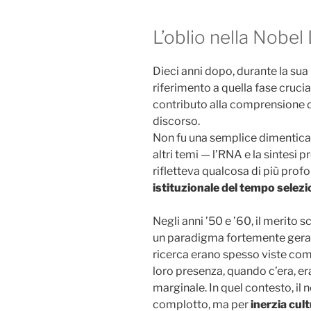
L’oblio nella Nobel
Dieci anni dopo, durante la su
riferimento a quella fase crucial
contributo alla comprensione 
discorso.
Non fu una semplice dimentican
altri temi — l’RNA e la sintesi 
rifletteva qualcosa di più prof
istituzionale del tempo selez
Negli anni ’50 e ’60, il merito s
un paradigma fortemente gerar
ricerca erano spesso viste com
loro presenza, quando c’era, e
marginale. In quel contesto, il 
complotto, ma per
inerzia cul