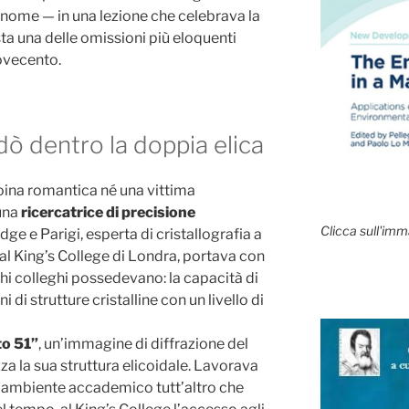
nome — in una lezione che celebrava la
ta una delle omissioni più eloquenti
Novecento.
ò dentro la doppia elica
roina romantica né una vittima
 una
ricercatrice di precisione
Clicca sull'imm
ge e Parigi, esperta di cristallografia a
al King’s College di Londra, portava con
hi colleghi possedevano: la capacità di
di strutture cristalline con un livello di
to 51”
, un’immagine di diffrazione del
 la sua struttura elicoidale. Lavorava
un ambiente accademico tutt’altro che