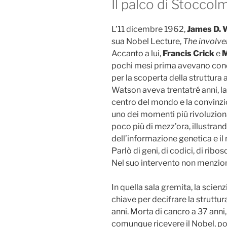
Il palco di Stoccol
L’11 dicembre 1962,
James D.
sua Nobel Lecture,
The involve
Accanto a lui,
Francis Crick
e
M
pochi mesi prima avevano cond
per la scoperta della struttura 
Watson aveva trentatré anni, la 
centro del mondo e la convinzio
uno dei momenti più rivoluzion
poco più di mezz’ora, illustran
dell’informazione genetica e il 
Parlò di geni, di codici, di ribos
Nel suo intervento non menzi
In quella sala gremita, la scien
chiave per decifrare la strutt
anni. Morta di cancro a 37 anni
comunque ricevere il Nobel, po