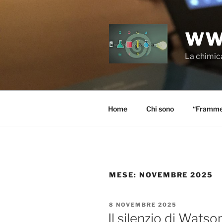
Salta
al
contenuto
WW
La chimica
Home
Chi sono
“Frammen
MESE:
NOVEMBRE 2025
PUBBLICATO
8 NOVEMBRE 2025
IL
Il silenzio di Wats