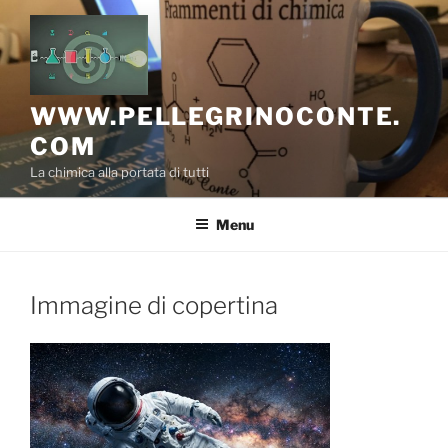
Salta
al
contenuto
WWW.PELLEGRINOCONTE.
COM
La chimica alla portata di tutti
Menu
Immagine di copertina