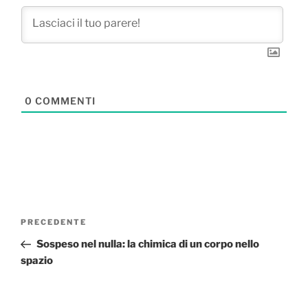
0
COMMENTI
Navigazione
Articolo
PRECEDENTE
articoli
precedente:
Sospeso nel nulla: la chimica di un corpo nello
spazio