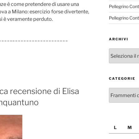
enze è come pretendere di usare una
Pellegrino Con
va a Milano: esercizio forse divertente,
Pellegrino Con
 si è veramente perduto.
_________________________
ARCHIVI
Archivi
CATEGORIE
ca recensione di Elisa
Categorie
inquantuno
L
M