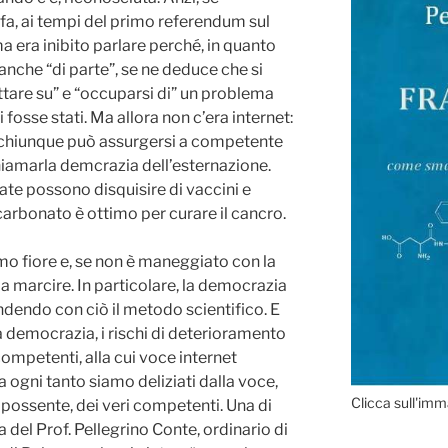
 fa, ai tempi del primo referendum sul
a era inibito parlare perché, in quanto
nche “di parte”, se ne deduce che si
ettare su” e “occuparsi di” un problema
fosse stati. Ma allora non c’era internet:
a, chiunque può assurgersi a competente
iamarla demcrazia dell’esternazione.
ate possono disquisire di vaccini e
bicarbonato è ottimo per curare il cancro.
mo fiore e, se non è maneggiato con la
a marcire. In particolare, la democrazia
endendo con ciò il metodo scientifico. E
a democrazia, i rischi di deterioramento
ompetenti, alla cui voce internet
ogni tanto siamo deliziati dalla voce,
Clicca sull'imm
possente, dei veri competenti. Una di
la del Prof. Pellegrino Conte, ordinario di