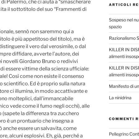
 di Palermo, che ci aiuta a “smascherare
ARTICOLI RE
ita il sottotitolo del suo “Frammenti di
Sospeso nel nul
spazio
izionale, sennò non saremmo qui a
Razionalismo Sc
itolo è più appetitoso del titolo), ma è
distinguere il vero dal verosimile, o dal
KILLER IN DISP
re diffidare, avverte l’autore, dei
alimenti insosp
i novelli Giordano Bruno o redivivi
KILLER IN DISP
di essere vittime della scienza ufficiale:
alimenti insosp
iale! Così come non esiste il consenso
o scientifico. Ed è proprio sulla natura
Manifesto di un
tore ci illumina, in modo accattivante e
La ninidrina
sono molteplici, dall’immancabile
co vede come il fumo negli occhi), alle
o (sapete la differenza tra zucchero
COMMENTI R
ibro è un prontuario che insegna a
uò anche essere un salvavita, come
Pellegrino Con
ore, alcuni esplosivi. Eh, già, perché a