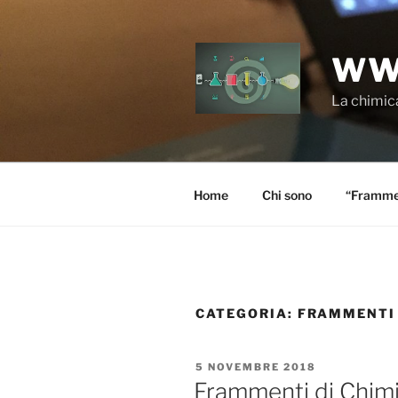
Salta
al
contenuto
WW
La chimica
Home
Chi sono
“Frammen
CATEGORIA:
FRAMMENTI D
PUBBLICATO
5 NOVEMBRE 2018
IL
Frammenti di Chimi