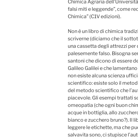
Chimica Agraria dell’Università
falsi miti e leggende”, come rec
Chimica” (C1V edizioni).
Non è un libro di chimica trad
scriverne (diciamo che il sottot
una cassetta degli attrezzi per 
palesemente falso. Bisogna semp
santoni che dicono di essere de
Galileo Galilei e che lamentano 
non esiste alcuna scienza uffic
scientifico: esiste solo il metod
del metodo scientifico che l’au
piacevole. Gli esempi trattati 
omeopatia (che ogni buon chimi
acque in bottiglia, allo zuccher
bianco e zucchero bruno?). Il l
leggere le etichette, ma che p
salvavita sono, ci stupisce l’aut