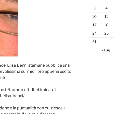
3
4
10
11
17
18
24
25
31
« Lug
gace, Elisa Benni stamane pubblica una
evolissima sul mio libro appena uscito
nte:
o.it/frammenti-di-chimica-di-
-elisa-benni/
zione e la puntualità con cui riesce a