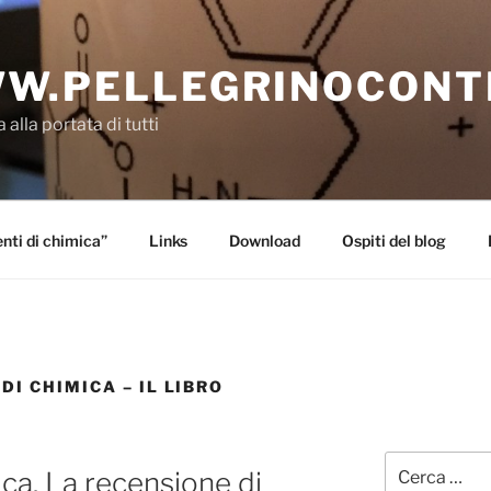
W.PELLEGRINOCONT
 alla portata di tutti
ti di chimica”
Links
Download
Ospiti del blog
I CHIMICA – IL LIBRO
Cerca:
ca. La recensione di