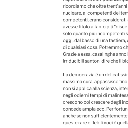
ricordiamo che oltre trent’anni
nucleare, ai competenti del tem
competenti, erano considerati a
avesse titolo a tanto più “disc
solo quanto più incompetenti si 
oggi, dal basso di una tastier
di qualsiasi cosa. Potremmo ch
Grazie a essa, casalinghe annoi
irriducibili santoni dire che il 
La democrazia è un delicatissi
massima cura, appassisce fino 
non si applica alla scienza, int
negli odierni tempi di malintes
crescono col crescere degli inc
concede ampia eco. Per fortuna 
anche se non sufficientemente 
queste rare e flebili voci è quel