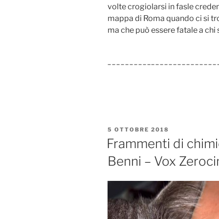
volte crogiolarsi in fasle cred
mappa di Roma quando ci si tro
ma che può essere fatale a chi
_________________________
PUBBLICATO
5 OTTOBRE 2018
IL
Frammenti di chimi
Benni – Vox Zeroc