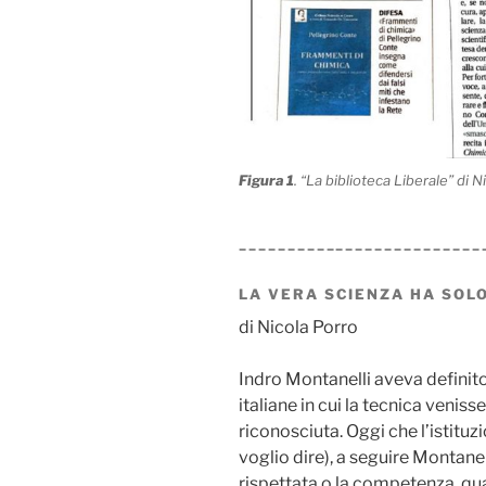
Figura 1
. “La biblioteca Liberale” di 
_________________________
LA VERA SCIENZA HA SOL
di Nicola Porro
Indro Montanelli aveva definito 
italiane in cui la tecnica venis
riconosciuta. Oggi che l’istitu
voglio dire), a seguire Montanel
rispettata o la competenza, qua