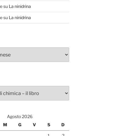
te
su
La ninidrina
te
su
La ninidrina
Agosto 2026
M
G
V
S
D
1
2