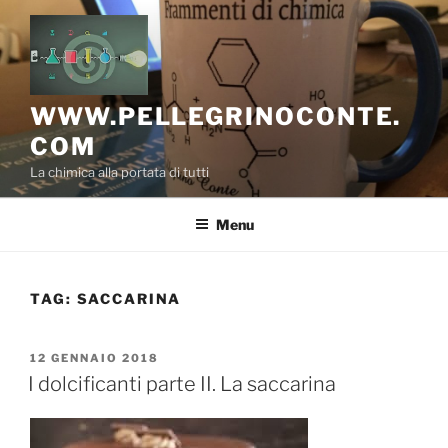
Salta
al
contenuto
WWW.PELLEGRINOCONTE.
COM
La chimica alla portata di tutti
Menu
TAG:
SACCARINA
PUBBLICATO
12 GENNAIO 2018
IL
I dolcificanti parte II. La saccarina