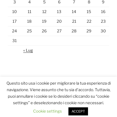
3
4
5
6
7
8
9
10
11
12
13
14
15
16
17
18
19
20
21
22
23
24
25
26
27
28
29
30
31
« Lug
Questo sito usa i cookie per migliorare la tua esperienza di
navigazione. Viene assunto che tu sia d'accordo. Tuttavia,
puoi annullare i cookie se lo desideri cliccando su “cookie
settings” e deselezionando i cookie non necessari.
Proudly powered by WordPress
Cookie settings
ACCEPT