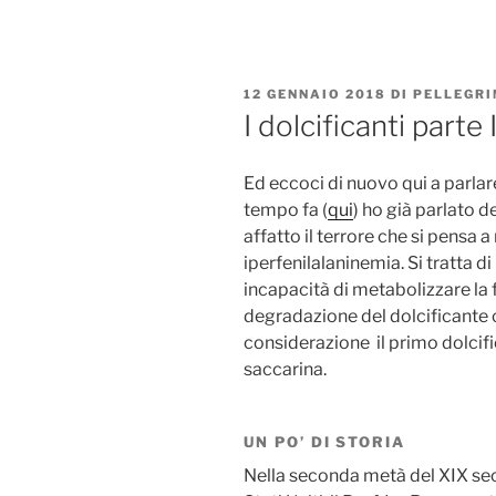
PUBBLICATO
12 GENNAIO 2018
DI
PELLEGRI
IL
I dolcificanti parte 
Ed eccoci di nuovo qui a parlare
tempo fa (
qui
) ho già parlato 
affatto il terrore che si pensa 
iperfenilalaninemia. Si tratta d
incapacità di metabolizzare la 
degradazione del dolcificante 
considerazione il primo dolcific
saccarina.
UN PO’ DI STORIA
Nella seconda metà del XIX sec