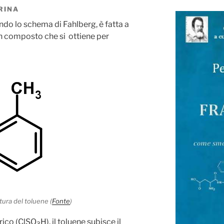
RINA
ondo lo schema di Fahlberg, è fatta a
 un composto che si ottiene per
ttura del toluene (
Fonte
)
rico (ClSO
H), il toluene subisce il
3