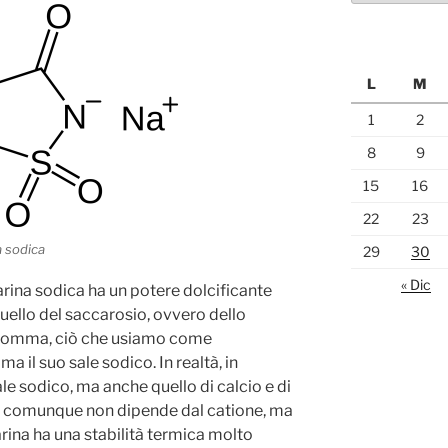
L
M
1
2
8
9
15
16
22
23
a sodica
29
30
« Dic
carina sodica ha un potere dolcificante
quello del saccarosio, ovvero dello
nsomma, ciò che usiamo come
ma il suo sale sodico. In realtà, in
le sodico, ma anche quello di calcio e di
te, comunque non dipende dal catione, ma
carina ha una stabilità termica molto