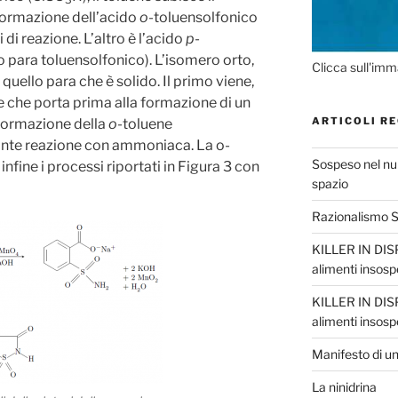
formazione dell’acido
o
-toluensolfonico
i di reazione. L’altro è l’acido
p
-
o para toluensolfonico). L’isomero orto,
Clicca sull'imm
 quello para che è solido. Il primo viene,
e che porta prima alla formazione di un
ARTICOLI RE
a formazione della
o
-toluene
nte reazione con ammoniaca. La o-
Sospeso nel nul
fine i processi riportati in Figura 3 con
spazio
Razionalismo Sc
KILLER IN DISP
alimenti insosp
KILLER IN DISP
alimenti insosp
Manifesto di un
La ninidrina