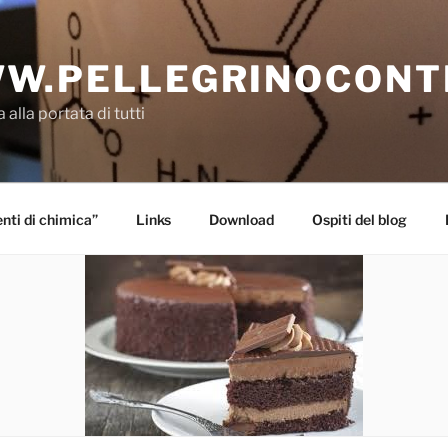
W.PELLEGRINOCONT
 alla portata di tutti
ti di chimica”
Links
Download
Ospiti del blog