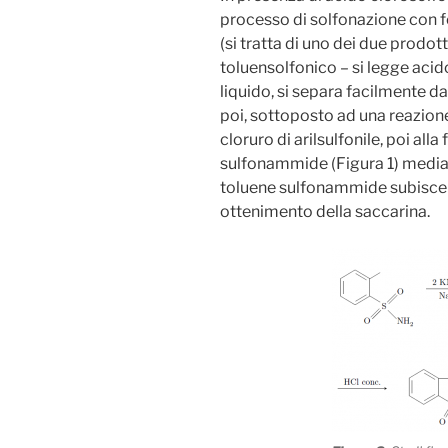
processo di solfonazione con 
(si tratta di uno dei due prodott
toluensolfonico – si legge acid
liquido, si separa facilmente da
poi, sottoposto ad una reazion
cloruro di arilsulfonile, poi all
sulfonammide (Figura 1) media
toluene sulfonammide subisce in
ottenimento della saccarina.