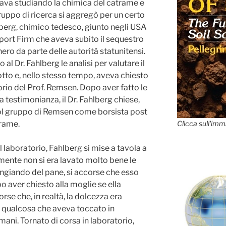
ava studiando la chimica del catrame e
ruppo di ricerca si aggregò per un certo
berg, chimico tedesco, giunto negli USA
port Firm che aveva subito il sequestro
chero
da parte delle autorità statunitensi.
l Dr. Fahlberg le analisi per valutare il
tto e, nello stesso tempo, aveva chiesto
rio del Prof. Remsen. Dopo aver fatto le
ia testimonianza, il Dr. Fahlberg chiese,
col gruppo di Remsen come borsista post
trame.
Clicca sull'imm
l laboratorio, Fahlberg si mise a tavola a
mente non si era lavato molto bene le
ngiando del pane, si accorse che esso
 aver chiesto alla moglie se ella
orse che, in realtà, la dolcezza era
i qualcosa che aveva toccato in
mani. Tornato di corsa in laboratorio,