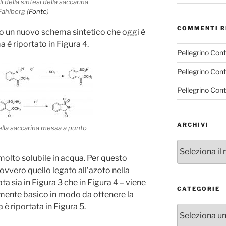
ali della sintesi della saccarina
ahlberg (
Fonte
)
COMMENTI R
o un nuovo schema sintetico che oggi è
 è riportato in Figura 4.
Pellegrino Con
Pellegrino Con
Pellegrino Con
ARCHIVI
della saccarina messa a punto
Archivi
molto solubile in acqua. Per questo
vvero quello legato all’azoto nella
ta sia in Figura 3 che in Figura 4 – viene
CATEGORIE
emente basico in modo da ottenere la
 è riportata in Figura 5.
Categorie