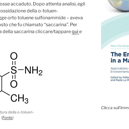
osse accaduto. Dopo attenta analisi, egli
a ossidazione della
o
-toluen-
egge orto toluene sulfonammide – aveva
osto che fu chiamato “saccarina”. Per
ia della saccarina cliccare/tappare
qui
e
Clicca sull'imm
ttura della o-toluen-
 (
Fonte
)