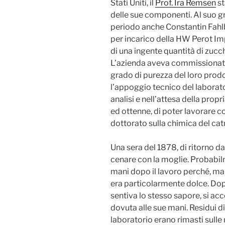
Stati Uniti, il
Prof. Ira Remsen
st
delle sue componenti. Al suo g
periodo anche Constantin Fahl
per incarico della HW Perot Im
di una ingente quantità di zuc
L’azienda aveva commissionato a
grado di purezza del loro prodo
l’appoggio tecnico del laborato
analisi e nell’attesa della propr
ed ottenne, di poter lavorare 
dottorato sulla chimica del ca
Una sera del 1878, di ritorno da
cenare con la moglie. Probabil
mani dopo il lavoro perché, ma
era particolarmente dolce. Dopo
sentiva lo stesso sapore, si acc
dovuta alle sue mani. Residui d
laboratorio erano rimasti sulle 