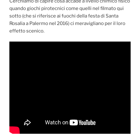
Cerchiamo di capire cosa accade a livello chimico fisico
quando giochi pirotecnici come quelli nel filmato qui
sotto (che si riferisce ai fuochi della festa di Santa
Rosalia a Palermo nel 2016) ci meravigliano per il loro
effetto scenico.