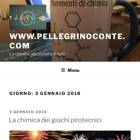
Salta
al
contenuto
WWW.PELLEGRINOCONTE.
COM
La chimica alla portata di tutti
Menu
GIORNO:
3 GENNAIO 2018
PUBBLICATO
3 GENNAIO 2018
IL
La chimica dei giochi pirotecnici