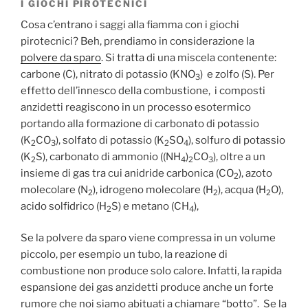
I GIOCHI PIROTECNICI
Cosa c’entrano i saggi alla fiamma con i giochi
pirotecnici? Beh, prendiamo in considerazione la
polvere da sparo
. Si tratta di una miscela contenente:
carbone (C), nitrato di potassio (KNO
) e zolfo (S). Per
3
effetto dell’innesco della combustione, i composti
anzidetti reagiscono in un processo esotermico
portando alla formazione di carbonato di potassio
(K
CO
), solfato di potassio (K
SO
), solfuro di potassio
2
3
2
4
(K
S), carbonato di ammonio ((NH
)
CO
), oltre a un
2
4
2
3
insieme di gas tra cui anidride carbonica (CO
), azoto
2
molecolare (N
), idrogeno molecolare (H
), acqua (H
O),
2
2
2
acido solfidrico (H
S) e metano (CH
),
2
4
Se la polvere da sparo viene compressa in un volume
piccolo, per esempio un tubo, la reazione di
combustione non produce solo calore. Infatti, la rapida
espansione dei gas anzidetti produce anche un forte
rumore che noi siamo abituati a chiamare “botto”. Se la