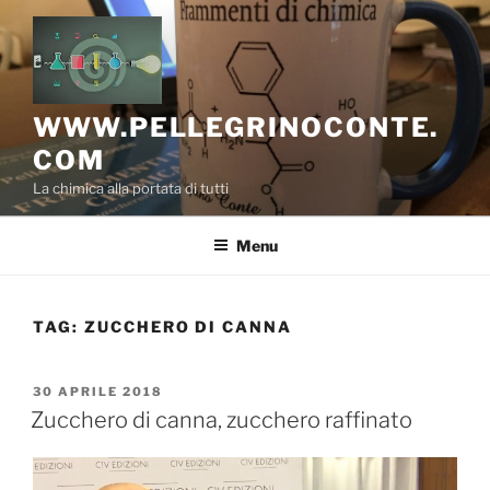
Salta
al
contenuto
WWW.PELLEGRINOCONTE.
COM
La chimica alla portata di tutti
Menu
TAG:
ZUCCHERO DI CANNA
PUBBLICATO
30 APRILE 2018
IL
Zucchero di canna, zucchero raffinato