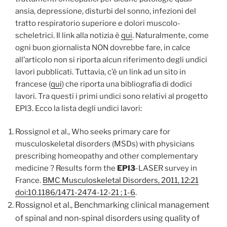
ansia, depressione, disturbi del sonno, infezioni del
tratto respiratorio superiore e dolori muscolo-
scheletrici. Il link alla notizia è
qui
. Naturalmente, come
ogni buon giornalista NON dovrebbe fare, in calce
all’articolo non si riporta alcun riferimento degli undici
lavori pubblicati. Tuttavia, c’è un link ad un sito in
francese (
qui
) che riporta una bibliografia di dodici
lavori. Tra questi i primi undici sono relativi al progetto
EPI3. Ecco la lista degli undici lavori:
Rossignol et al., Who seeks primary care for
musculoskeletal disorders (MSDs) with physicians
prescribing homeopathy and other complementary
medicine ? Results form the
EPI3
-LASER survey in
France.
BMC Musculoskeletal Disorders, 2011, 12:21
doi:10.1186/1471-2474-12-21 ; 1-6
.
Rossignol et al., Benchmarking clinical management
of spinal and non-spinal disorders using quality of