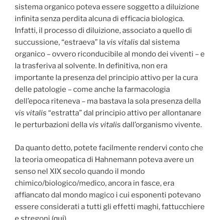
sistema organico poteva essere soggetto a diluizione
infinita senza perdita alcuna di efficacia biologica.
Infatti, il processo di diluizione, associato a quello di
succussione, “estraeva” la
vis vitalis
dal sistema
organico – ovvero riconducibile al mondo dei viventi – e
la trasferiva al solvente. In definitiva, non era
importante la presenza del principio attivo per la cura
delle patologie – come anche la farmacologia
dell’epoca riteneva – ma bastava la sola presenza della
vis vitalis
“estratta” dal principio attivo per allontanare
le perturbazioni della
vis vitalis
dall’organismo vivente.
Da quanto detto, potete facilmente rendervi conto che
la teoria omeopatica di Hahnemann poteva avere un
senso nel XIX secolo quando il mondo
chimico/biologico/medico, ancora in fasce, era
affiancato dal mondo magico i cui esponenti potevano
essere considerati a tutti gli effetti maghi, fattucchiere
e stregoni (
qui
).