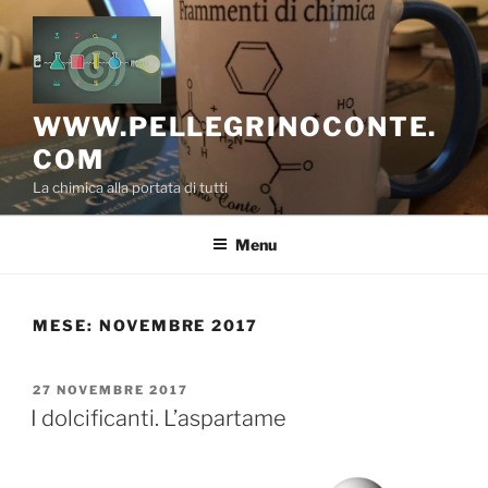
Salta
al
contenuto
WWW.PELLEGRINOCONTE.
COM
La chimica alla portata di tutti
Menu
MESE:
NOVEMBRE 2017
PUBBLICATO
27 NOVEMBRE 2017
IL
I dolcificanti. L’aspartame