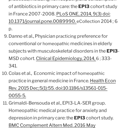
of antibiotics in primary care: the
EPI3
cohort study
in France 2007-2008.
PLoS ONE, 2014, 9(3) doi:
10.1371/journal.pone.0089990.
2014 ; 6
eCollection
p.
Danno et al., Physician
preference for
practicing
conventional or
medicines in elderly
homeopathic
subjects with musculoskeletal disorders in the
EPI3
-
MSD cohort.
Clinical Epidemiology, 2014,
333-
6 ;
341.
Colas et al., Economic impact of
homeopathic
practice in general medicine in France.
Health Econ
Rev. 2015 Dec;5(1):55. doi:10.1186/s13561-015-
0055-5.
Grimaldi-Bensouda et al., EPI3-LA-SER group.
Homeopathic medical practice for anxiety and
depression in primary care: the
EPI3
cohort study.
BMC Complement Altern Med. 2016 May