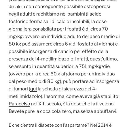
con conseguente possibile osteoporosi
di calcio
negli adulti e rachitismo nei bambini (l’
acido
fosforico forma sali di calcio insolubili; la dose
giornaliera consigliata per i fosfati è di circa 70
mg/kg, ovvero un individuo adulto del peso medio di
80 kg può assumere circa 6 g di fosfato al giorno) e
possibile insorgenza di cancro per effetto della
presenza del 4-metilimidazolo. Infatti, quest’ultimo,
se assunto in quantità superiori a 751 mg/kg/die
(ovvero pari a circa 60 g al giorno per un individuo
dal peso medio di 80 kg), può portare ad insorgenza
di tumori (
qui
la scheda di sicurezza del 4-
metilimidazolo). Insomma, come aveva già stabilito
Paracelso
nel XIII secolo, è la dose che fa il veleno.
Bevete pure la coca cola zero, ma senza abbuffarvi.
E che c’entra il diabete con l’aspartame? Nel 2014 è