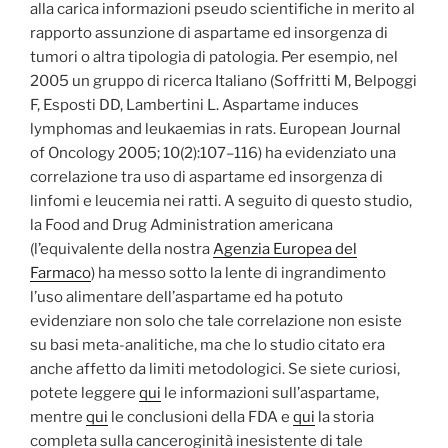
alla carica informazioni pseudo scientifiche in merito al
rapporto assunzione di aspartame ed insorgenza di
tumori o altra tipologia di patologia. Per esempio, nel
2005 un gruppo di ricerca Italiano (Soffritti M, Belpoggi
F, Esposti DD, Lambertini L. Aspartame induces
lymphomas and leukaemias in rats. European Journal
of Oncology 2005; 10(2):107–116) ha evidenziato una
correlazione tra uso di aspartame ed insorgenza di
linfomi e leucemia nei ratti. A seguito di questo studio,
la Food and Drug Administration americana
(l’equivalente della nostra
Agenzia Europea del
Farmaco
) ha messo sotto la lente di ingrandimento
l’uso alimentare dell’aspartame ed ha potuto
evidenziare non solo che tale correlazione non esiste
su basi meta-analitiche, ma che lo studio citato era
anche affetto da limiti metodologici. Se siete curiosi,
potete leggere
qui
le informazioni sull’aspartame,
mentre
qui
le conclusioni della FDA e
qui
la storia
completa sulla canceroginità inesistente di tale