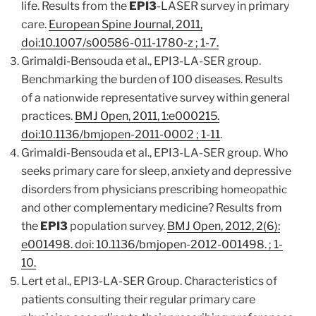
life. Results from the
EPI3
-LASER survey in primary
care.
European Spine Journal, 2011,
doi:10.1007/s00586-011-1780-z ; 1-7.
Grimaldi-Bensouda et al.,
EPI3-LA-SER group.
Benchmarking the burden of 100 diseases. Results
of a
representative survey within general
nationwide
practices.
BMJ Open, 2011, 1:e000215.
doi:10.1136/bmjopen-2011-0002 ; 1-11
.
Grimaldi-Bensouda et al., EPI3-LA-SER group. Who
seeks primary care for sleep, anxiety and depressive
disorders from physicians prescribing
homeopathic
and other complementary medicine? Results from
the
EPI3
population survey.
BMJ Open, 2012, 2(6):
e001498. doi: 10.1136/bmjopen-2012-001498. ; 1-
10.
Lert et al.,
EPI3-LA-SER Group. Characteristics of
patients consulting their regular primary care