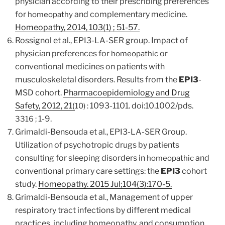
physician according to their prescribing preferences
for
and complementary medicine.
homeopathy
Homeopathy, 2014, 103(1) ; 51-57.
Rossignol et al.,
EPI3-LA-SER group. Impact of
physician preferences for
or
homeopathic
conventional medicines on patients with
musculoskeletal disorders. Results from the
EPI3
-
MSD cohort.
Pharmacoepidemiology and Drug
Safety, 2012, 21(
1093-1101. doi:10.1002/pds.
10) :
1-9.
3316 ;
Grimaldi-Bensouda et al.,
EPI3-LA-SER Group.
Utilization of psychotropic drugs by patients
consulting for sleeping disorders in
and
homeopathic
conventional primary care settings: the
EPI3
cohort
study.
Homeopathy. 2015 Jul;104(3):170-5.
Grimaldi-Bensouda et al., Management of upper
respiratory tract infections by different medical
practices, including homeopathy, and consumption