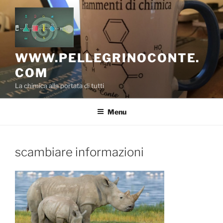
Salta
al
contenuto
WWW.PELLEGRINOCONTE.
COM
La chimica alla portata di tutti
Menu
scambiare informazioni