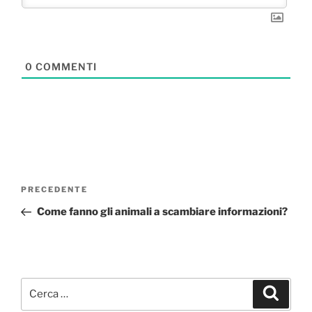
0
COMMENTI
Navigazione
Articolo
PRECEDENTE
articoli
precedente:
Come fanno gli animali a scambiare informazioni?
Cerca:
Cerca