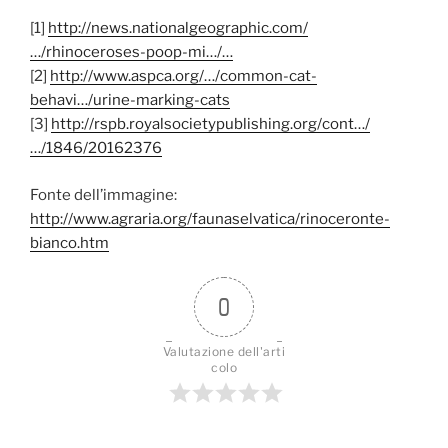
[1]
http://news.nationalgeographic.com/
…/rhinoceroses-poop-mi…/…
[2]
http://www.aspca.org/…/common-cat-
behavi…/urine-marking-cats
[3]
http://rspb.royalsocietypublishing.org/cont…/
…/1846/20162376
Fonte dell’immagine:
http://www.agraria.org/faunaselvatica/rinoceronte-
bianco.htm
0
Valutazione dell'arti
colo