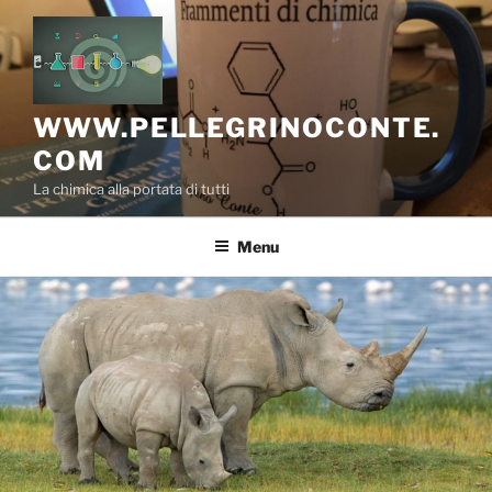
Salta
al
contenuto
WWW.PELLEGRINOCONTE.
COM
La chimica alla portata di tutti
Menu