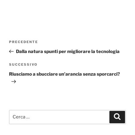
Navigazione
Articolo
PRECEDENTE
articoli
precedente:
Dalla natura spunti per migliorare la tecnologia
Articolo
SUCCESSIVO
successivo
Riusciamo a sbucciare un’arancia senza sporcarci?
Cerca:
Cerca