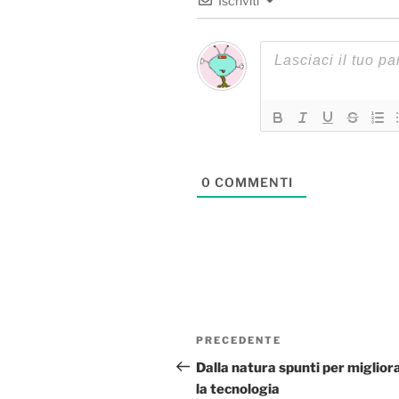
Iscriviti
0
COMMENTI
Navigazione
Articolo
PRECEDENTE
articoli
precedente:
Dalla natura spunti per miglior
la tecnologia