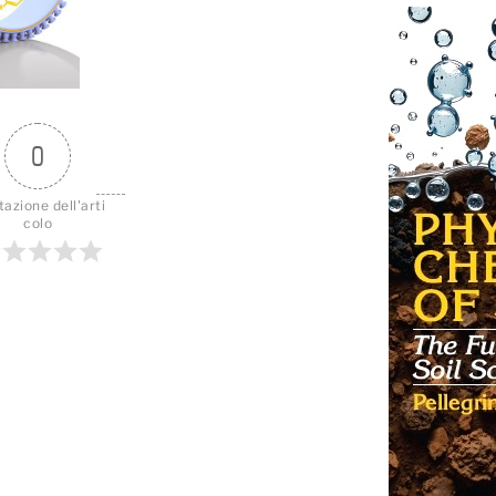
0
tazione dell'arti
colo