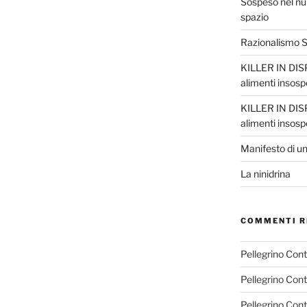
Sospeso nel nul
spazio
Razionalismo Sc
KILLER IN DISP
alimenti insosp
KILLER IN DISP
alimenti insosp
Manifesto di un
La ninidrina
COMMENTI R
Pellegrino Con
Pellegrino Con
Pellegrino Con