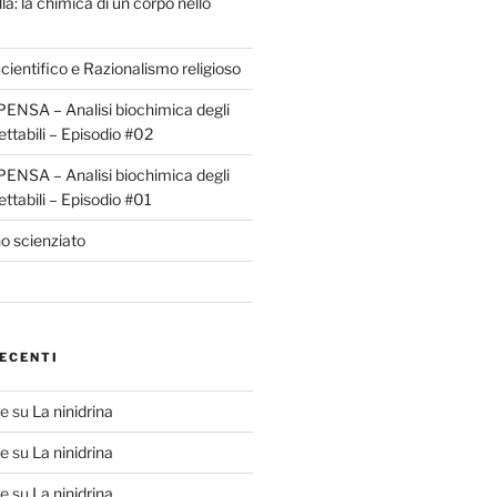
la: la chimica di un corpo nello
ientifico e Razionalismo religioso
ENSA – Analisi biochimica degli
ettabili – Episodio #02
ENSA – Analisi biochimica degli
ettabili – Episodio #01
o scienziato
ECENTI
te
su
La ninidrina
te
su
La ninidrina
te
su
La ninidrina