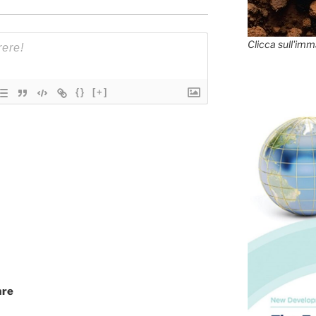
Clicca sull'imm
{}
[+]
are