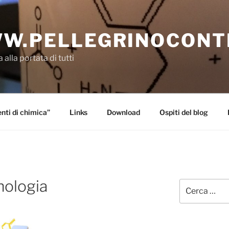
W.PELLEGRINOCONT
 alla portata di tutti
ti di chimica”
Links
Download
Ospiti del blog
nologia
Cerca: