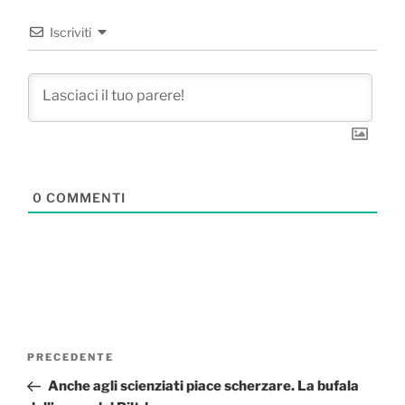
Iscriviti
0
COMMENTI
Navigazione
Articolo
PRECEDENTE
articoli
precedente:
Anche agli scienziati piace scherzare. La bufala