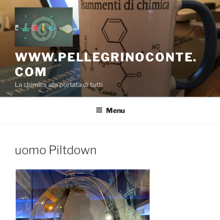
Salta
al
contenuto
WWW.PELLEGRINOCONTE.
COM
La chimica alla portata di tutti
Menu
uomo Piltdown