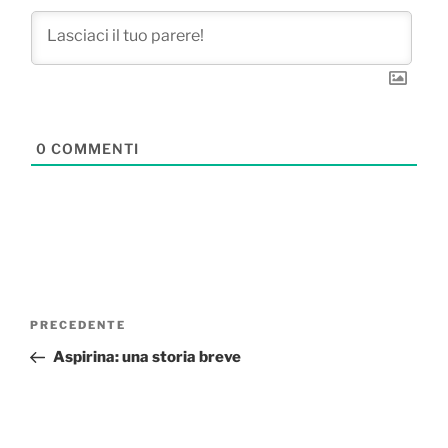
0
COMMENTI
Navigazione
Articolo
PRECEDENTE
articoli
precedente:
Aspirina: una storia breve