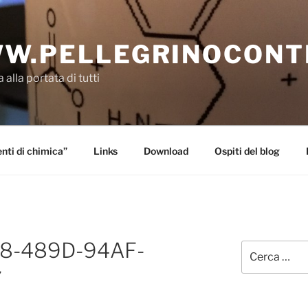
W.PELLEGRINOCONT
 alla portata di tutti
ti di chimica”
Links
Download
Ospiti del blog
8-489D-94AF-
Cerca:
7