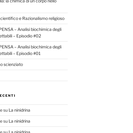
la: la chimica di un corpo nello
ientifico e Razionalismo religioso
ENSA – Analisi biochimica degli
ettabili – Episodio #02
ENSA – Analisi biochimica degli
ettabili – Episodio #01
o scienziato
ECENTI
te
su
La ninidrina
te
su
La ninidrina
te
su
La ninidrina