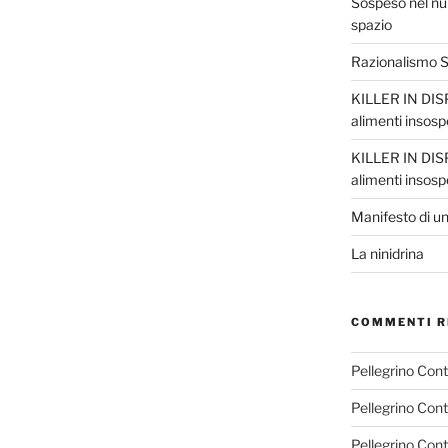
Sospeso nel nul
spazio
Razionalismo Sc
KILLER IN DISP
alimenti insosp
KILLER IN DISP
alimenti insosp
Manifesto di un
La ninidrina
COMMENTI R
Pellegrino Con
Pellegrino Con
Pellegrino Con