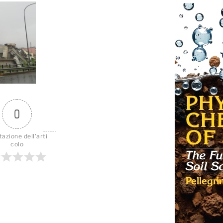
0
tazione dell'arti
colo