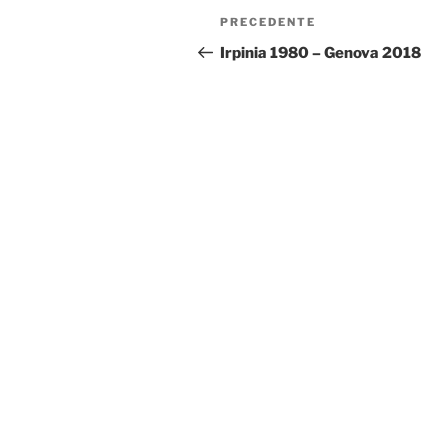
Navigazione
Articolo
PRECEDENTE
articoli
precedente:
Irpinia 1980 – Genova 2018